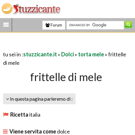
Forum
tu sei in :
stuzzicante.it
»
Dolci
»
torta mele
» frittelle
di mele
frittelle di mele
In questa pagina parleremo di :
Ricetta
italia
Viene servita come
dolce