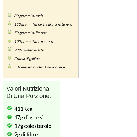
80
grammi di mela
150
grammi di farina di grano tenero
50
grammi di limone
100
grammi di zucchero
200
millilitri di latte
2
uova di gallina
50
centilitri di olio di semi di mai
Valori Nutrizionali
Di Una Porzione:
411Kcal
17g
di grassi
17g
colesterolo
2g
di fibre