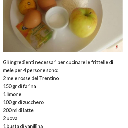
Gli ingredienti necessari per cucinare le frittelle di
mele per 4 persone sono:
2 mele rosse del Trentino
150 gr di farina
1 limone
100 gr di zucchero
200 ml di latte
2 uova
1 busta di vanillina