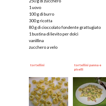
250 g di zucchero
1 uovo
100 g di burro
300 g ricotta
80 g di cioccolato fondente grattugiato
1 bustina di lievito per dolci
vanillina
zucchero a velo
tortellini
tortellini panna e
piselli