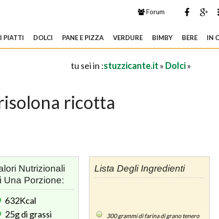
Forum
 PIATTI
DOLCI
PANE E PIZZA
VERDURE
BIMBY
BERE
IN 
tu sei in :
stuzzicante.it
»
Dolci
»
risolona ricotta
alori Nutrizionali
Lista Degli Ingredienti
i Una Porzione:
632Kcal
25g
di grassi
300
grammi di farina di grano tenero