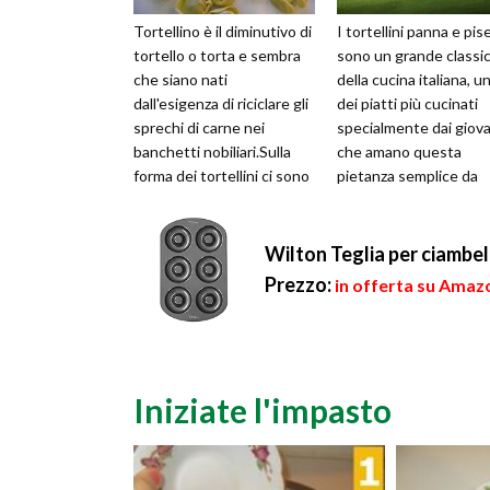
Tortellino è il diminutivo di
I tortellini panna e pise
tortello o torta e sembra
sono un grande classi
che siano nati
della cucina italiana, u
dall'esigenza di riciclare gli
dei piatti più cucinati
sprechi di carne nei
specialmente dai giova
banchetti nobiliari.Sulla
che amano questa
forma dei tortellini ci sono
pietanza semplice da
varie leggende, una ...
realizzare e molto gus
Con i...
Wilton Teglia per ciambel
Prezzo:
in offerta su Amaz
Iniziate l'impasto