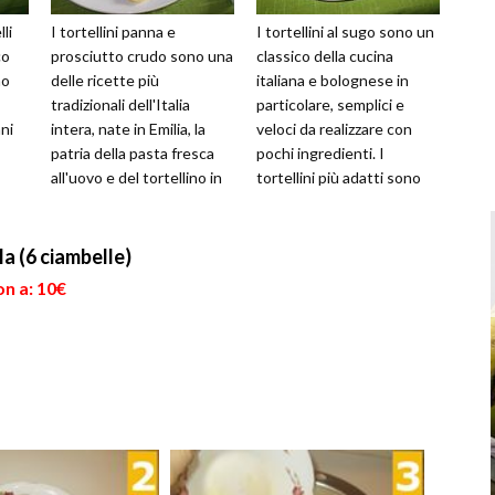
lli
I tortellini panna e
I tortellini al sugo sono un
co
prosciutto crudo sono una
classico della cucina
no
delle ricette più
italiana e bolognese in
tradizionali dell'Italia
particolare, semplici e
ni
intera, nate in Emilia, la
veloci da realizzare con
patria della pasta fresca
pochi ingredienti. I
all'uovo e del tortellino in
tortellini più adatti sono
tosa.
particolare, con la città di...
ancora una volta quelli di
c...
la (6 ciambelle)
on a: 10€