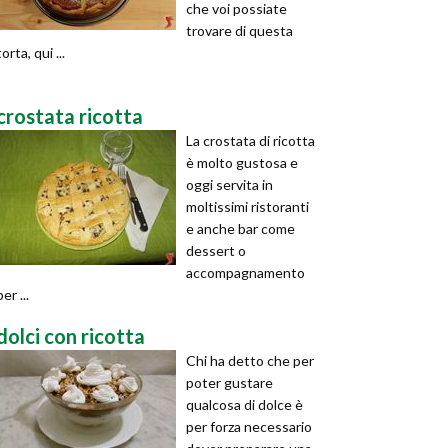
che voi possiate
trovare di questa
torta, qui ...
crostata ricotta
La crostata di ricotta
è molto gustosa e
oggi servita in
moltissimi ristoranti
e anche bar come
dessert o
accompagnamento
per ...
dolci con ricotta
Chi ha detto che per
poter gustare
qualcosa di dolce è
per forza necessario