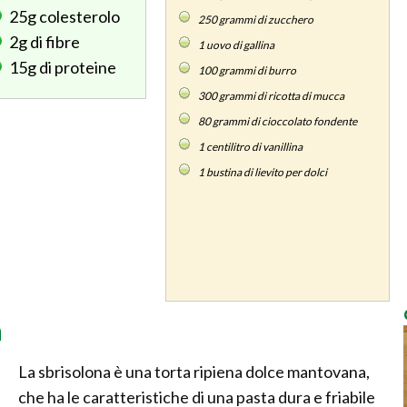
25g
colesterolo
250
grammi di zucchero
2g
di fibre
1
uovo di gallina
15g
di proteine
100
grammi di burro
300
grammi di ricotta di mucca
80
grammi di cioccolato fondente
1
centilitro di vanillina
1
bustina di lievito per dolci
a
La sbrisolona è una torta ripiena dolce mantovana,
che ha le caratteristiche di una pasta dura e friabile