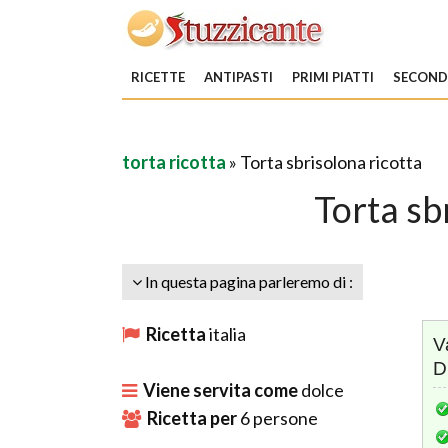
RICETTE
ANTIPASTI
PRIMI PIATTI
SECONDI
torta ricotta
» Torta sbrisolona ricotta
Torta sb
In questa pagina parleremo di :
Ricetta
italia
V
D
Viene servita come
dolce
Ricetta per
6
persone