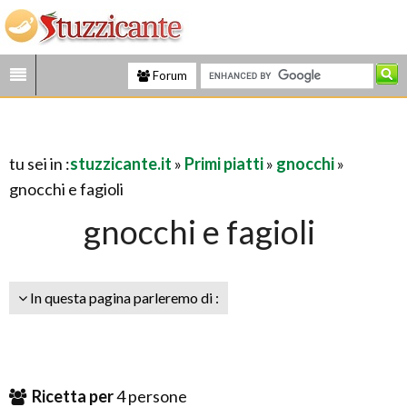
Forum
tu sei in :
stuzzicante.it
»
Primi piatti
»
gnocchi
»
gnocchi e fagioli
gnocchi e fagioli
In questa pagina parleremo di :
Ricetta per
4
persone