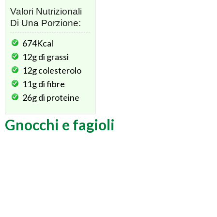
Valori Nutrizionali
Di Una Porzione:
674Kcal
12g
di grassi
12g
colesterolo
11g
di fibre
26g
di proteine
Gnocchi e fagioli