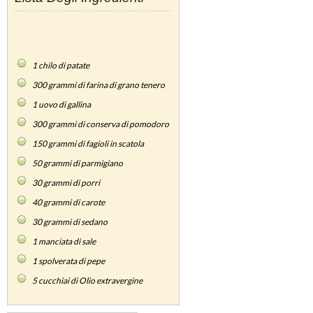
1
chilo di patate
300
grammi di farina di grano tenero
1
uovo di gallina
300
grammi di conserva di pomodoro
150
grammi di fagioli in scatola
50
grammi di parmigiano
30
grammi di porri
40
grammi di carote
30
grammi di sedano
1
manciata di sale
1
spolverata di pepe
5
cucchiai di Olio extravergine