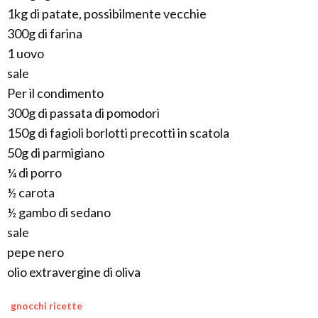
1kg di patate, possibilmente vecchie
300g di farina
1 uovo
sale
Per il condimento
300g di passata di pomodori
150g di fagioli borlotti precotti in scatola
50g di parmigiano
¼ di porro
½ carota
½ gambo di sedano
sale
pepe nero
olio extravergine di oliva
gnocchi ricette