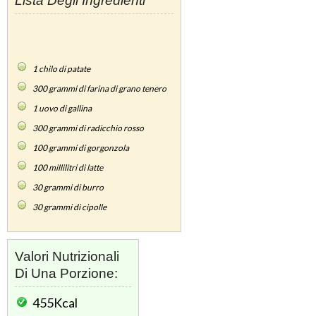
Lista Degli Ingredienti
1
chilo di patate
300
grammi di farina di grano tenero
1
uovo di gallina
300
grammi di radicchio rosso
100
grammi di gorgonzola
100
millilitri di latte
30
grammi di burro
30
grammi di cipolle
Valori Nutrizionali
Di Una Porzione:
455Kcal