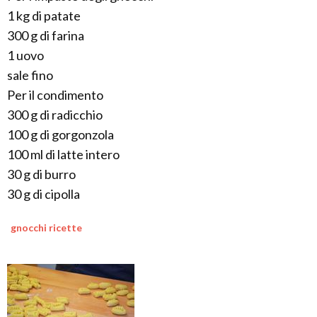
1 kg di patate
300 g di farina
1 uovo
sale fino
Per il condimento
300 g di radicchio
100 g di gorgonzola
100 ml di latte intero
30 g di burro
30 g di cipolla
gnocchi ricette