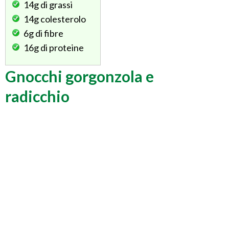
14g
di grassi
14g
colesterolo
6g
di fibre
16g
di proteine
Gnocchi gorgonzola e
radicchio