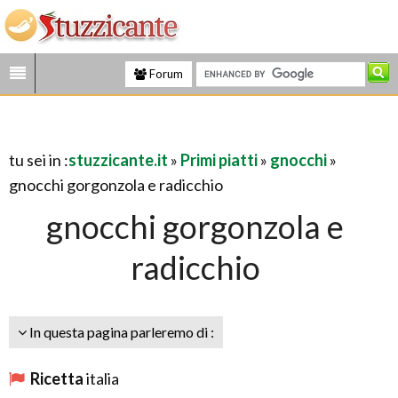
Forum
tu sei in :
stuzzicante.it
»
Primi piatti
»
gnocchi
»
gnocchi gorgonzola e radicchio
gnocchi gorgonzola e
radicchio
In questa pagina parleremo di :
Ricetta
italia