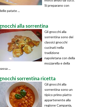
molto amati da tutti.
Si preparano con
delle patate ...
gnocchi alla sorrentina
Gli gnocchi alla
sorrentina sono dei
classici gnocchi
cucinati nella
tradizione
napoletana con della
mozzarella e della
passa ...
gnocchi sorrentina ricetta
Gli gnocchi alla
sorrentina sono un
tipico primo piatto
appartenente alla
regione Campania,