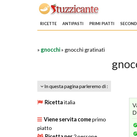
RICETTE
ANTIPASTI
PRIMI PIATTI
SECONDI
»
gnocchi
» gnocchi gratinati
gnocc
In questa pagina parleremo di :
Ricetta
italia
V
D
Viene servita come
primo
piatto
Ricetta per
2
persone