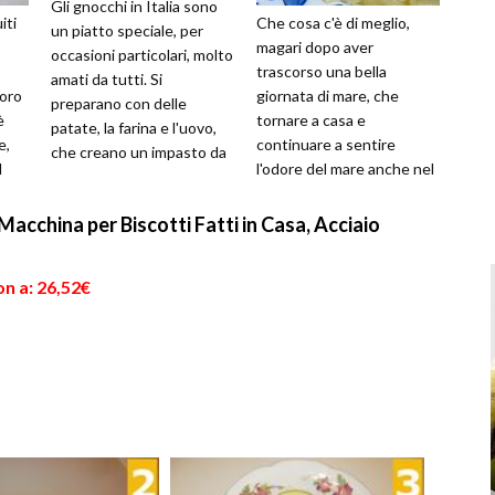
Gli gnocchi in Italia sono
iti
Che cosa c'è di meglio,
un piatto speciale, per
magari dopo aver
occasioni particolari, molto
trascorso una bella
amati da tutti. Si
loro
giornata di mare, che
preparano con delle
è
tornare a casa e
patate, la farina e l'uovo,
e,
continuare a sentire
che creano un impasto da
l
l'odore del mare anche nel
utilizzare per preparare
piatto? Per portare il mare
que...
in tavola basta davvero ...
Macchina per Biscotti Fatti in Casa, Acciaio
n a: 26,52€