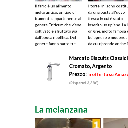
Il farro è un alimento
I tortellini sono costitu
molto antico, un tipo di
da una pasta all'uovo
frumento appartenente al
fresca in cui è stato
genere Triticum che viene
inserito un ripieno. La 
coltivato e sfruttato già
origine, molto famosa 
dall'epoca neolitica. Del
bolognese e modenes
genere fanno parte tre
da cui riprende anche i
specie: il farro piccolo, ...
nome italiano dal
dialettal...
Marcato Biscuits Classic 
Cromato, Argento
Prezzo:
in offerta su Amazo
(Risparmi 3,38€)
La melanzana