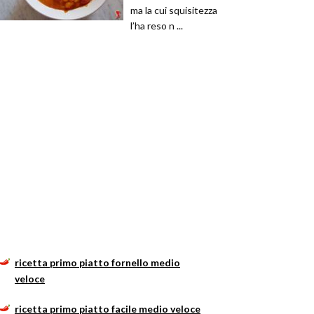
ma la cui squisitezza
l’ha reso n ...
ricetta primo piatto fornello medio
veloce
ricetta primo piatto facile medio veloce