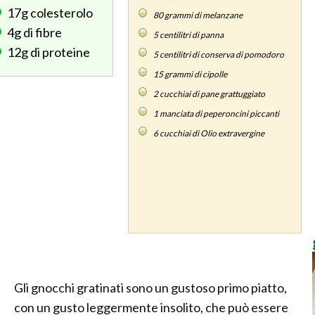
17g
colesterolo
80
grammi di melanzane
4g
di fibre
5
centilitri di panna
12g
di proteine
5
centilitri di conserva di pomodoro
15
grammi di cipolle
2
cucchiai di pane grattuggiato
1
manciata di peperoncini piccanti
6
cucchiai di Olio extravergine
Gli gnocchi gratinati sono un gustoso primo piatto,
con un gusto leggermente insolito, che può essere