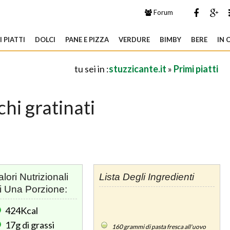
Forum
 PIATTI
DOLCI
PANE E PIZZA
VERDURE
BIMBY
BERE
IN 
tu sei in :
stuzzicante.it
»
Primi piatti
hi gratinati
alori Nutrizionali
Lista Degli Ingredienti
i Una Porzione:
424Kcal
17g
di grassi
160
grammi di pasta fresca all'uovo