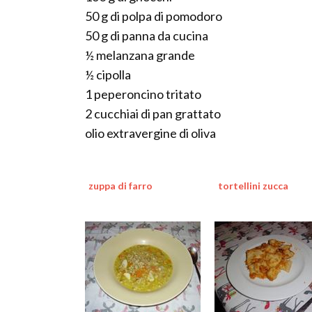
50 g di polpa di pomodoro
50 g di panna da cucina
½ melanzana grande
½ cipolla
1 peperoncino tritato
2 cucchiai di pan grattato
olio extravergine di oliva
zuppa di farro
tortellini zucca