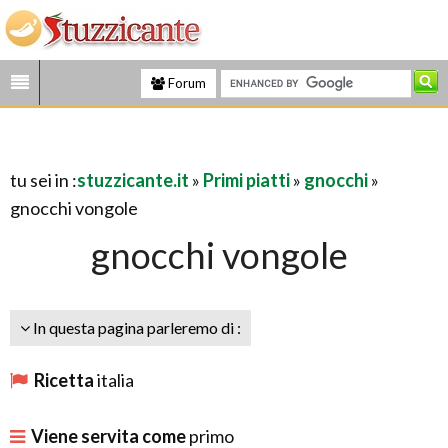
Forum
tu sei in :
stuzzicante.it
»
Primi piatti
»
gnocchi
»
gnocchi vongole
gnocchi vongole
In questa pagina parleremo di :
Ricetta
italia
Viene servita come
primo