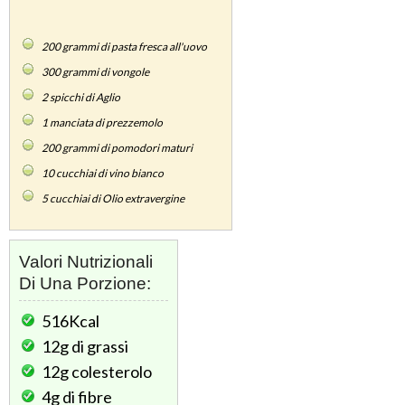
200
grammi di pasta fresca all'uovo
300
grammi di vongole
2
spicchi di Aglio
1
manciata di prezzemolo
200
grammi di pomodori maturi
10
cucchiai di vino bianco
5
cucchiai di Olio extravergine
Valori Nutrizionali
Di Una Porzione:
516Kcal
12g
di grassi
12g
colesterolo
4g
di fibre