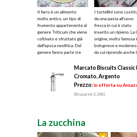
Il farro è un alimento
I tortellini sono costitu
molto antico, un tipo di
da una pasta all'uovo
frumento appartenente al
fresca in cui è stato
genere Triticum che viene
inserito un ripieno. La 
coltivato e sfruttato già
origine, molto famosa 
dall'epoca neolitica. Del
bolognese e modenes
genere fanno parte tre
da cui riprende anche i
specie: il farro piccolo, ...
nome italiano dal
dialettal...
Marcato Biscuits Classic 
Cromato, Argento
Prezzo:
in offerta su Amazo
(Risparmi 3,38€)
La zucchina