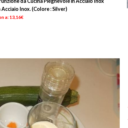
unzione da Cucina Pieghevole in Acciaio Inox
Acciaio Inox. (Colore : Silver)
n a: 13,16€