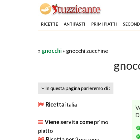
RICETTE
ANTIPASTI
PRIMI PIATTI
SECONDI
»
gnocchi
» gnocchi zucchine
gnoc
In questa pagina parleremo di :
Ricetta
italia
V
D
Viene servita come
primo
piatto
Ricetta per
2
persone