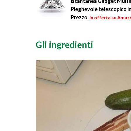
istantanea Gadget Multif
Pieghevole telescopico in 
Prezzo:
in offerta su Amazo
Gli ingredienti