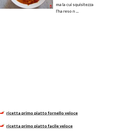
ma la cui squisitezza
l’ha reso n ...
ricetta primo piatto fornello veloce
ricetta primo piatto facile veloce