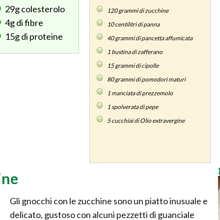
29g
colesterolo
120
grammi di zucchine
4g
di fibre
10
centilitri di panna
15g
di proteine
40
grammi di pancetta affumicata
1
bustina di zafferano
15
grammi di cipolle
80
grammi di pomodori maturi
1
manciata di prezzemolo
1
spolverata di pepe
5
cucchiai di Olio extravergine
ine
Gli gnocchi con le zucchine sono un piatto inusuale e
delicato, gustoso con alcuni pezzetti di guanciale