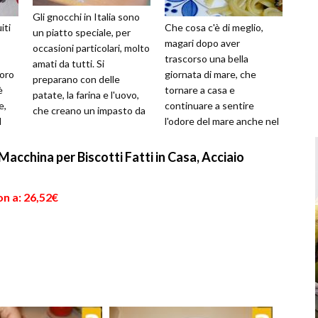
Gli gnocchi in Italia sono
iti
Che cosa c'è di meglio,
un piatto speciale, per
magari dopo aver
occasioni particolari, molto
trascorso una bella
amati da tutti. Si
loro
giornata di mare, che
preparano con delle
è
tornare a casa e
patate, la farina e l'uovo,
e,
continuare a sentire
che creano un impasto da
l
l'odore del mare anche nel
utilizzare per preparare
piatto? Per portare il mare
que...
in tavola basta davvero ...
Macchina per Biscotti Fatti in Casa, Acciaio
n a: 26,52€