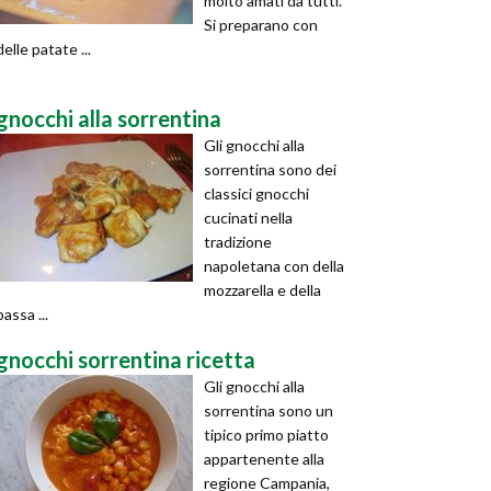
molto amati da tutti.
Si preparano con
delle patate ...
gnocchi alla sorrentina
Gli gnocchi alla
sorrentina sono dei
classici gnocchi
cucinati nella
tradizione
napoletana con della
mozzarella e della
passa ...
gnocchi sorrentina ricetta
Gli gnocchi alla
sorrentina sono un
tipico primo piatto
appartenente alla
regione Campania,