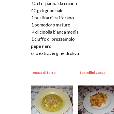
10 cl di panna da cucina
40 g di guanciale
1 bustina di zafferano
1 pomodoro maturo
¼ di cipolla bianca media
1 ciuffo di prezzemolo
pepe nero
olio extravergine di oliva
zuppa di farro
tortellini zucca