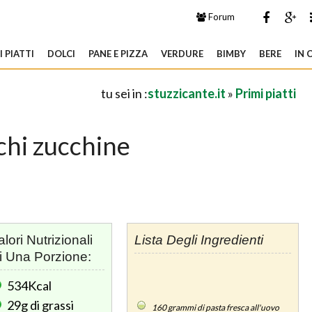
Forum
 PIATTI
DOLCI
PANE E PIZZA
VERDURE
BIMBY
BERE
IN 
tu sei in :
stuzzicante.it
»
Primi piatti
chi zucchine
alori Nutrizionali
Lista Degli Ingredienti
i Una Porzione:
534Kcal
29g
di grassi
160
grammi di pasta fresca all'uovo