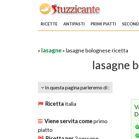
RICETTE
ANTIPASTI
PRIMI PIATTI
SECONDI
»
lasagne
» lasagne bolognese ricetta
lasagne b
In questa pagina parleremo di :
Ricetta
italia
V
D
Viene servita come
primo
piatto
Ricetta per
2
persone