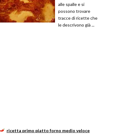
alle spalle e si
possono trovare
tracce di ricette che
le descrivono già ...
ricetta primo piatto forno medio veloce