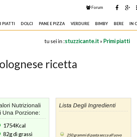
Forum
 PIATTI
DOLCI
PANE E PIZZA
VERDURE
BIMBY
BERE
IN 
tu sei in :
stuzzicante.it
»
Primi piatti
olognese ricetta
alori Nutrizionali
Lista Degli Ingredienti
i Una Porzione:
1754Kcal
82g
di grassi
250
grammi di pasta secca all'uovo