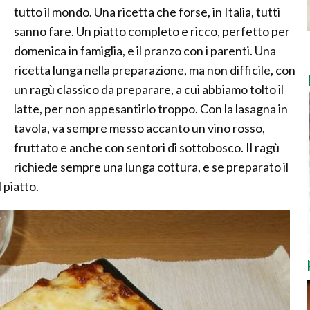
tutto il mondo. Una ricetta che forse, in Italia, tutti
sanno fare. Un piatto completo e ricco, perfetto per
domenica in famiglia, e il pranzo con i parenti. Una
ricetta lunga nella preparazione, ma non difficile, con
un ragù classico da preparare, a cui abbiamo tolto il
latte, per non appesantirlo troppo. Con la lasagna in
tavola, va sempre messo accanto un vino rosso,
fruttato e anche con sentori di sottobosco. Il ragù
richiede sempre una lunga cottura, e se preparato il
 piatto.