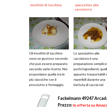
involtini di tacchino
spezzatino alla
cacciatora
Gli involtini di tacchino
Lo spezzatino alla
sono un gustoso secondo
cacciatora è una
che può essere preparato
preparazione semplice 
secondo varie ricette. Noi
pochi ingredienti, quell
proponiamo quella tra le
appunto trasportabili 
più classiche con il
reperibili durante una
prosciutto e formaggio,
battuta di caccia nei
semplice da realizzare e
boschi, dove era facile
pro...
reperire alloro o ...
Fackelmann 49247 Arcadal
Prezzo:
in offerta su Amazo