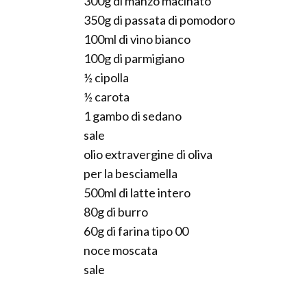
300g di manzo macinato
350g di passata di pomodoro
100ml di vino bianco
100g di parmigiano
½ cipolla
½ carota
1 gambo di sedano
sale
olio extravergine di oliva
per la besciamella
500ml di latte intero
80g di burro
60g di farina tipo 00
noce moscata
sale