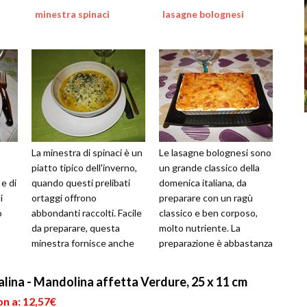
minestra spinaci
lasagne bolognesi
La minestra di spinaci è un
Le lasagne bolognesi sono
piatto tipico dell'inverno,
un grande classico della
e di
quando questi prelibati
domenica italiana, da
i
ortaggi offrono
preparare con un ragù
o
abbondanti raccolti. Facile
classico e ben corposo,
da preparare, questa
molto nutriente. La
minestra fornisce anche
preparazione è abbastanza
tutti i nutrienti necessari
semplice, anche se un po'
al ...
lunga per...
ina - Mandolina affetta Verdure, 25 x 11 cm
n a: 12,57€