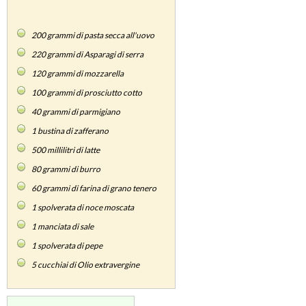
200
grammi di pasta secca all'uovo
220
grammi di Asparagi di serra
120
grammi di mozzarella
100
grammi di prosciutto cotto
40
grammi di parmigiano
1
bustina di zafferano
500
millilitri di latte
80
grammi di burro
60
grammi di farina di grano tenero
1
spolverata di noce moscata
1
manciata di sale
1
spolverata di pepe
5
cucchiai di Olio extravergine