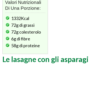
Valori Nutrizionali
Di Una Porzione:
1332Kcal
72g
di grassi
72g
colesterolo
6g
di fibre
58g
di proteine
Le lasagne con gli asparagi