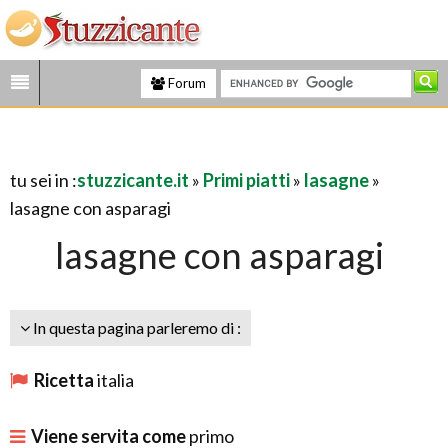
Forum
tu sei in :
stuzzicante.it
»
Primi piatti
»
lasagne
»
lasagne con asparagi
lasagne con asparagi
In questa pagina parleremo di :
Ricetta
italia
Viene servita come
primo