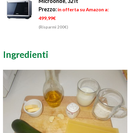
Microonde, 32 lt
Prezzo:
in offerta su Amazon a:
499,99€
(Risparmi 200€)
Ingredienti