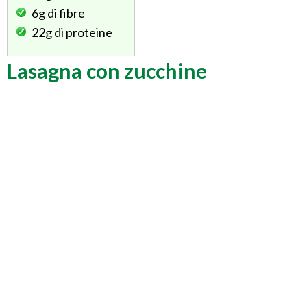
6g
di fibre
22g
di proteine
Lasagna con zucchine