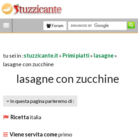
Forum
tu sei in :
stuzzicante.it
»
Primi piatti
»
lasagne
»
lasagne con zucchine
lasagne con zucchine
In questa pagina parleremo di :
Ricetta
italia
Viene servita come
primo