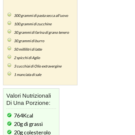
300
grammi di pasta secca all'uovo
100
grammi di zucchine
30
grammi di farina di grano tenero
30
grammi di burro
50
millilitri di latte
2
spicchi di Aglio
3
cucchiai di Olio extravergine
1
manciata di sale
Valori Nutrizionali
Di Una Porzione:
764Kcal
20g
di grassi
20g
colesterolo