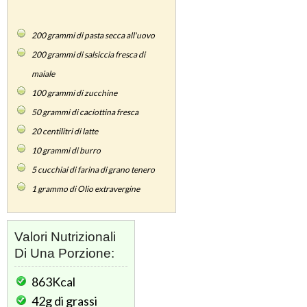
200
grammi di pasta secca all'uovo
200
grammi di salsiccia fresca di
maiale
100
grammi di zucchine
50
grammi di caciottina fresca
20
centilitri di latte
10
grammi di burro
5
cucchiai di farina di grano tenero
1
grammo di Olio extravergine
Valori Nutrizionali
Di Una Porzione:
863Kcal
42g
di grassi