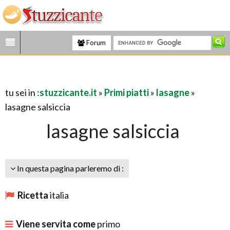
Forum
tu sei in :
stuzzicante.it
»
Primi piatti
»
lasagne
»
lasagne salsiccia
lasagne salsiccia
In questa pagina parleremo di :
Ricetta
italia
Viene servita come
primo