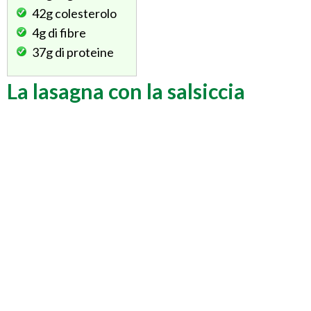
42g
colesterolo
4g
di fibre
37g
di proteine
La lasagna con la salsiccia