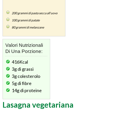
200
grammi di pasta secca all'uovo
100
grammi di patate
80
grammi di melanzane
Valori Nutrizionali
Di Una Porzione:
416Kcal
3g
di grassi
3g
colesterolo
5g
di fibre
14g
di proteine
Lasagna vegetariana