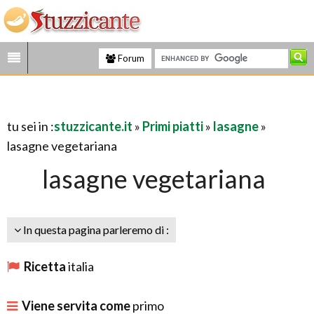
Forum
tu sei in :
stuzzicante.it
»
Primi piatti
»
lasagne
»
lasagne vegetariana
lasagne vegetariana
In questa pagina parleremo di :
Ricetta
italia
Viene servita come
primo