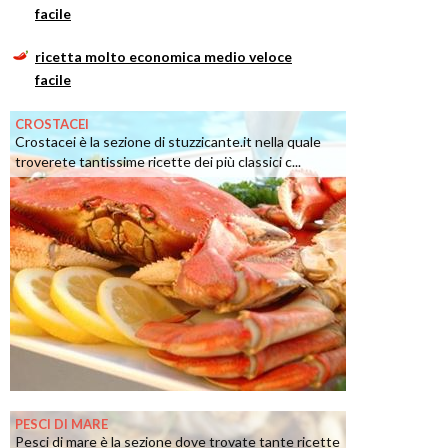
facile
ricetta molto economica medio veloce
facile
CROSTACEI
Crostacei è la sezione di stuzzicante.it nella quale
troverete tantissime ricette dei più classici c...
PESCI DI MARE
Pesci di mare è la sezione dove trovate tante ricette