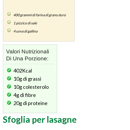
400
grammi di farina di grano duro
1
pizzico di sale
4
uova di gallina
Valori Nutrizionali
Di Una Porzione:
402Kcal
10g
di grassi
10g
colesterolo
4g
di fibre
20g
di proteine
Sfoglia per lasagne