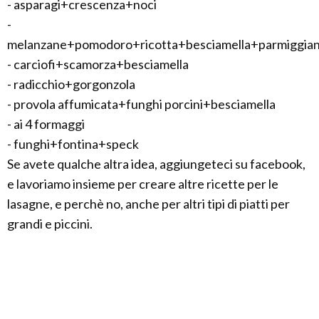
- asparagi+crescenza+noci
-
melanzane+pomodoro+ricotta+besciamella+parmiggia
- carciofi+scamorza+besciamella
- radicchio+gorgonzola
- provola affumicata+funghi porcini+besciamella
- ai 4 formaggi
- funghi+fontina+speck
Se avete qualche altra idea, aggiungeteci su facebook,
e lavoriamo insieme per creare altre ricette per le
lasagne, e perchè no, anche per altri tipi di piatti per
grandi e piccini.