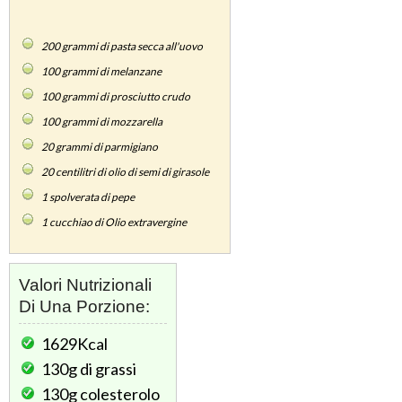
200
grammi di pasta secca all'uovo
100
grammi di melanzane
100
grammi di prosciutto crudo
100
grammi di mozzarella
20
grammi di parmigiano
20
centilitri di olio di semi di girasole
1
spolverata di pepe
1
cucchiao di Olio extravergine
Valori Nutrizionali
Di Una Porzione:
1629Kcal
130g
di grassi
130g
colesterolo