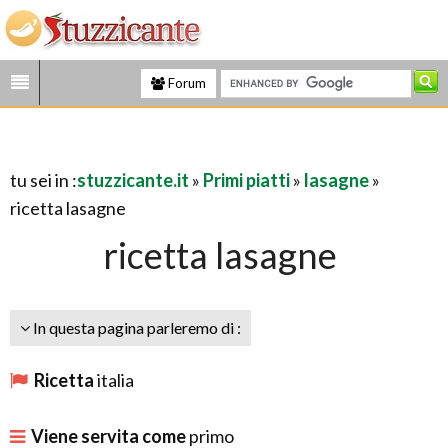
Forum
tu sei in :
stuzzicante.it
»
Primi piatti
»
lasagne
»
ricetta lasagne
ricetta lasagne
In questa pagina parleremo di :
Ricetta
italia
Viene servita come
primo