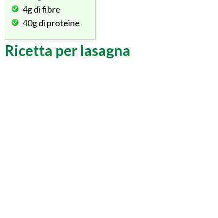
4g
di fibre
40g
di proteine
Ricetta per lasagna