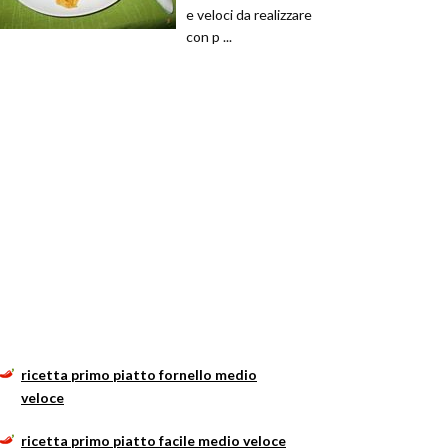
e veloci da realizzare
con p ...
ricetta primo piatto fornello medio
veloce
ricetta primo piatto facile medio veloce