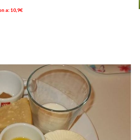
n a: 10,9€