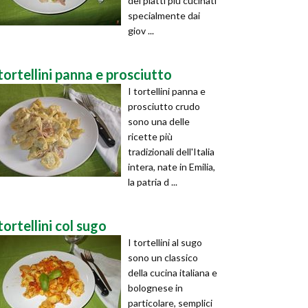
dei piatti più cucinati
specialmente dai
giov ...
tortellini panna e prosciutto
I tortellini panna e
prosciutto crudo
sono una delle
ricette più
tradizionali dell'Italia
intera, nate in Emilia,
la patria d ...
tortellini col sugo
I tortellini al sugo
sono un classico
della cucina italiana e
bolognese in
particolare, semplici