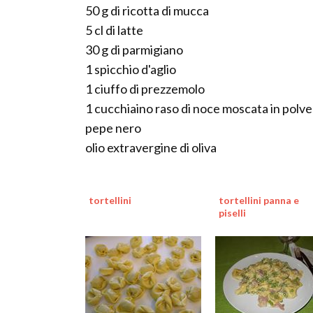
50 g di ricotta di mucca
5 cl di latte
30 g di parmigiano
1 spicchio d'aglio
1 ciuffo di prezzemolo
1 cucchiaino raso di noce moscata in polv
pepe nero
olio extravergine di oliva
tortellini
tortellini panna e
piselli