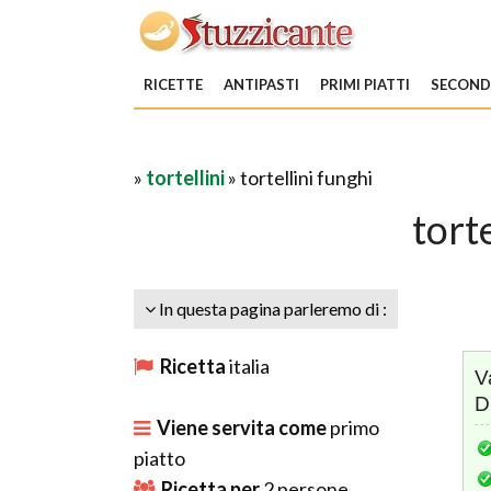
RICETTE
ANTIPASTI
PRIMI PIATTI
SECONDI
»
tortellini
» tortellini funghi
tort
In questa pagina parleremo di :
Ricetta
italia
V
D
Viene servita come
primo
piatto
Ricetta per
2
persone