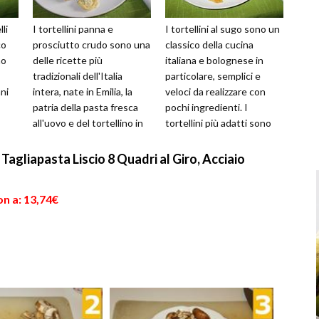
lli
I tortellini panna e
I tortellini al sugo sono un
co
prosciutto crudo sono una
classico della cucina
no
delle ricette più
italiana e bolognese in
tradizionali dell'Italia
particolare, semplici e
ni
intera, nate in Emilia, la
veloci da realizzare con
patria della pasta fresca
pochi ingredienti. I
all'uovo e del tortellino in
tortellini più adatti sono
tosa.
particolare, con la città di...
ancora una volta quelli di
c...
gliapasta Liscio 8 Quadri al Giro, Acciaio
n a: 13,74€