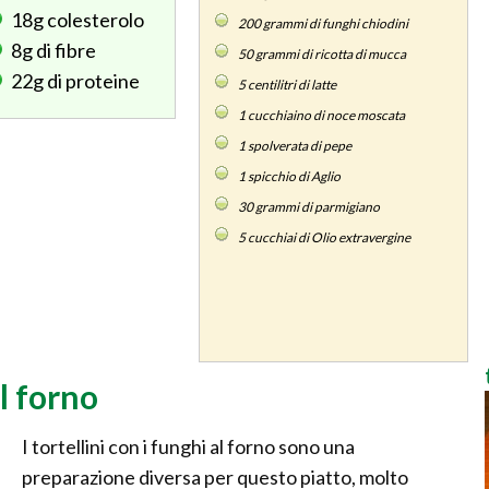
18g
colesterolo
200
grammi di funghi chiodini
8g
di fibre
50
grammi di ricotta di mucca
22g
di proteine
5
centilitri di latte
1
cucchiaino di noce moscata
1
spolverata di pepe
1
spicchio di Aglio
30
grammi di parmigiano
5
cucchiai di Olio extravergine
al forno
I tortellini con i funghi al forno sono una
preparazione diversa per questo piatto, molto