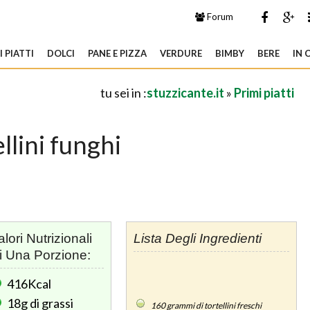
Forum
 PIATTI
DOLCI
PANE E PIZZA
VERDURE
BIMBY
BERE
IN 
tu sei in :
stuzzicante.it
»
Primi piatti
ellini funghi
alori Nutrizionali
Lista Degli Ingredienti
i Una Porzione:
416Kcal
18g
di grassi
160
grammi di tortellini freschi