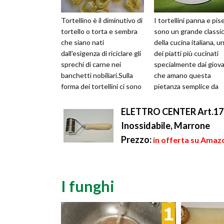
Tortellino è il diminutivo di
I tortellini panna e pise
tortello o torta e sembra
sono un grande classi
che siano nati
della cucina italiana, u
dall'esigenza di riciclare gli
dei piatti più cucinati
sprechi di carne nei
specialmente dai giova
banchetti nobiliari.Sulla
che amano questa
forma dei tortellini ci sono
pietanza semplice da
varie leggende, una ...
realizzare e molto gus
Con i...
ELETTRO CENTER Art.17 Ta
Inossidabile, Marrone
Prezzo:
in offerta su Amazo
I funghi