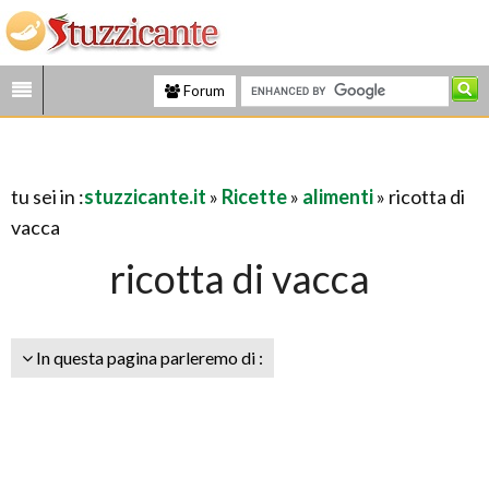
Forum
tu sei in :
stuzzicante.it
»
Ricette
»
alimenti
» ricotta di
vacca
ricotta di vacca
In questa pagina parleremo di :