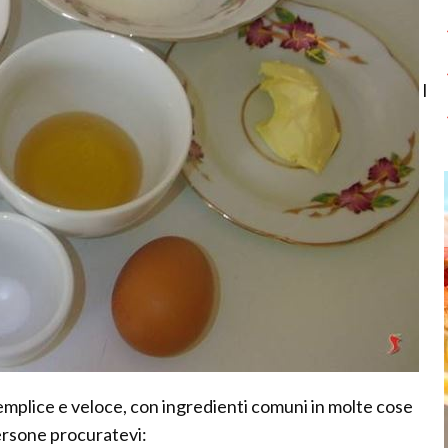
I
emplice e veloce, con ingredienti comuni in molte cose
persone procuratevi: