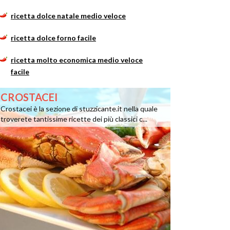
ricetta dolce natale medio veloce
ricetta dolce forno facile
ricetta molto economica medio veloce
facile
CROSTACEI
Crostacei è la sezione di stuzzicante.it nella quale
troverete tantissime ricette dei più classici c...