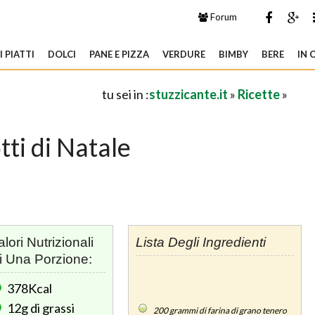
Forum
 PIATTI
DOLCI
PANE E PIZZA
VERDURE
BIMBY
BERE
IN 
tu sei in :
stuzzicante.it
»
Ricette
»
tti di Natale
alori Nutrizionali
Lista Degli Ingredienti
i Una Porzione:
378Kcal
12g
di grassi
200
grammi di farina di grano tenero