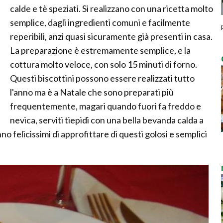
calde e tè speziati. Si realizzano con una ricetta molto
semplice, dagli ingredienti comuni e facilmente
reperibili, anzi quasi sicuramente già presenti in casa.
La preparazione è estremamente semplice, e la
cottura molto veloce, con solo 15 minuti di forno.
Questi biscottini possono essere realizzati tutto
l'anno ma è a Natale che sono preparati più
frequentemente, magari quando fuori fa freddo e
nevica, serviti tiepidi con una bella bevanda calda a
o felicissimi di approfittare di questi golosi e semplici