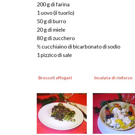
200 g di farina
1 uovo (il tuorlo)
50 g di burro
20 g di miele
80 g di zucchero
½ cucchiaino di bicarbonato di sodio
1 pizzico di sale
Broccoli affogati
Insalata di rinforzo