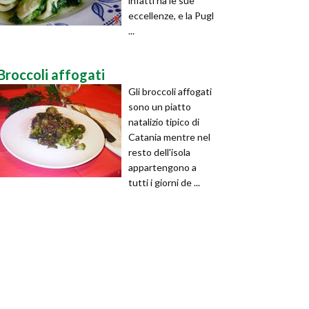
infatti ha le sue
eccellenze, e la Pugl
...
Broccoli affogati
Gli broccoli affogati
sono un piatto
natalizio tipico di
Catania mentre nel
resto dell'isola
appartengono a
tutti i giorni de ...