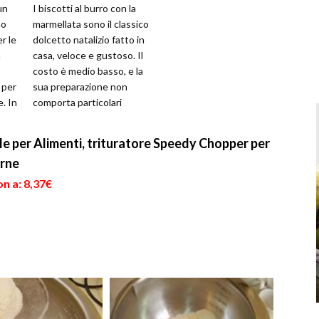
un
I biscotti al burro con la
no
marmellata sono il classico
r le
dolcetto natalizio fatto in
a
casa, veloce e gustoso. Il
costo è medio basso, e la
 per
sua preparazione non
. In
comporta particolari
abilità, ma solo vogli...
e per Alimenti, trituratore Speedy Chopper per
arne
n a: 8,37€