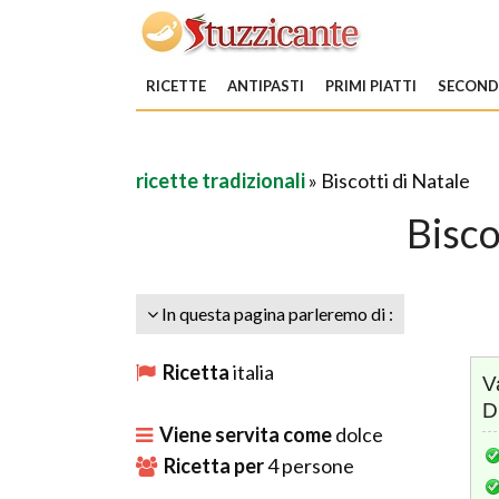
RICETTE
ANTIPASTI
PRIMI PIATTI
SECONDI
ricette tradizionali
» Biscotti di Natale
Bisco
In questa pagina parleremo di :
Ricetta
italia
V
D
Viene servita come
dolce
Ricetta per
4
persone