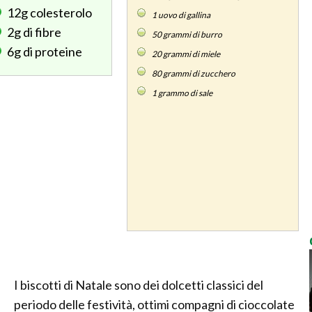
12g
colesterolo
1
uovo di gallina
2g
di fibre
50
grammi di burro
6g
di proteine
20
grammi di miele
80
grammi di zucchero
1
grammo di sale
I biscotti di Natale sono dei dolcetti classici del
periodo delle festività, ottimi compagni di cioccolate