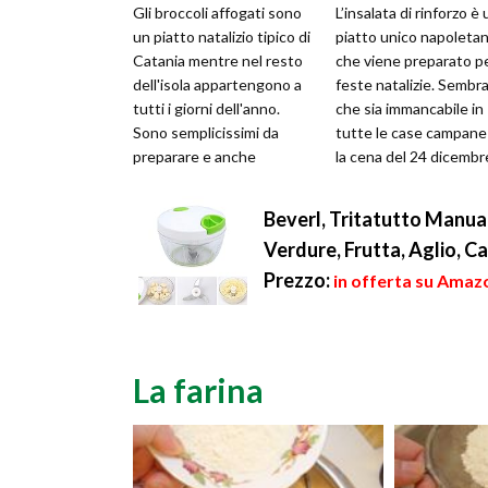
Gli broccoli affogati sono
L’insalata di rinforzo è 
un piatto natalizio tipico di
piatto unico napoleta
Catania mentre nel resto
che viene preparato pe
dell'isola appartengono a
feste natalizie. Sembr
tutti i giorni dell'anno.
che sia immancabile in
Sono semplicissimi da
tutte le case campane
preparare e anche
la cena del 24 dicembre
squisitissimi
tutta la Campania co...
specialmente...
Beverl, Tritatutto Manual
Verdure, Frutta, Aglio, C
Prezzo:
in offerta su Amazo
La farina