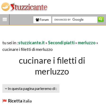
Forum
tu sei in :
stuzzicante.it
»
Secondi piatti
»
merluzzo
»
cucinare i filetti di merluzzo
cucinare i filetti di
merluzzo
In questa pagina parleremo di :
Ricetta
italia