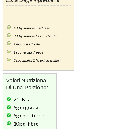
Lista Degli Ingredienti
400
grammi di merluzzo
300
grammi di funghi chiodini
1
manciata di sale
1
spolverata di pepe
5
cucchiai di Olio extravergine
Valori Nutrizionali
Di Una Porzione:
211Kcal
6g
di grassi
6g
colesterolo
10g
di fibre