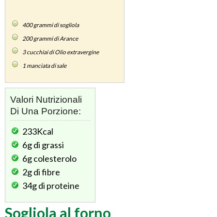
400
grammi di sogliola
200
grammi di Arance
3
cucchiai di Olio extravergine
1
manciata di sale
Valori Nutrizionali
Di Una Porzione:
233Kcal
6g
di grassi
6g
colesterolo
2g
di fibre
34g
di proteine
Sogliola al forno