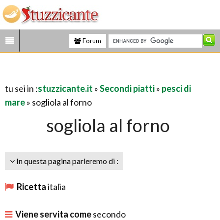
Forum
tu sei in :
stuzzicante.it
»
Secondi piatti
»
pesci di
mare
» sogliola al forno
sogliola al forno
In questa pagina parleremo di :
Ricetta
italia
Viene servita come
secondo