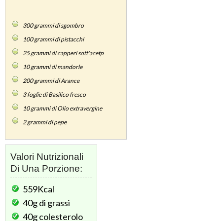
300
grammi di sgombro
100
grammi di pistacchi
25
grammi di capperi sott'acetp
10
grammi di mandorle
200
grammi di Arance
3
foglie di Basilico fresco
10
grammi di Olio extravergine
2
grammi di pepe
Valori Nutrizionali
Di Una Porzione:
559Kcal
40g
di grassi
40g
colesterolo