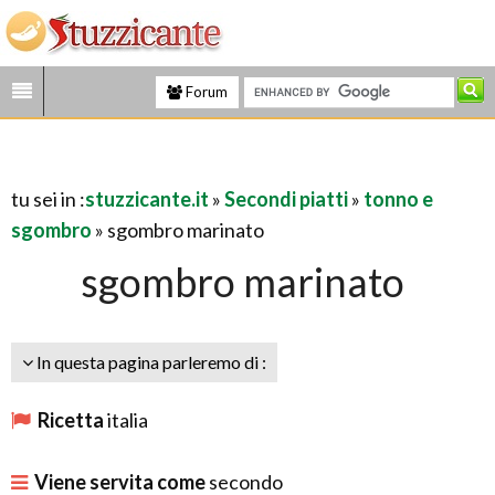
Forum
tu sei in :
stuzzicante.it
»
Secondi piatti
»
tonno e
sgombro
» sgombro marinato
sgombro marinato
In questa pagina parleremo di :
Ricetta
italia
Viene servita come
secondo