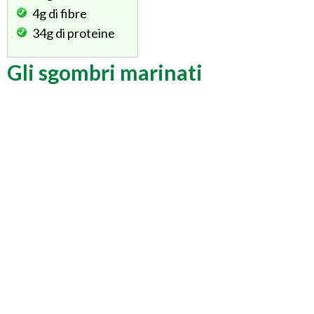
4g
di fibre
34g
di proteine
Gli sgombri marinati