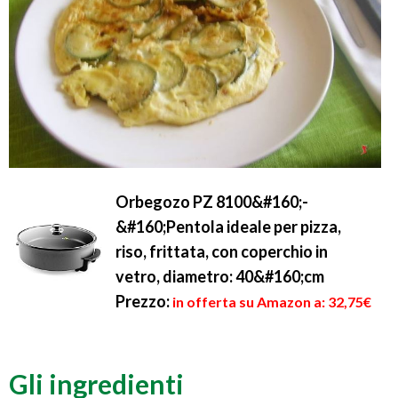
Orbegozo PZ 8100&#160;-
&#160;Pentola ideale per pizza,
riso, frittata, con coperchio in
vetro, diametro: 40&#160;cm
Prezzo:
in offerta su Amazon a: 32,75€
Gli ingredienti