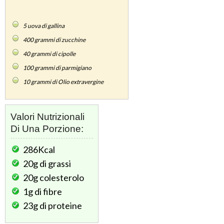
5
uova di gallina
400
grammi di zucchine
40
grammi di cipolle
100
grammi di parmigiano
10
grammi di Olio extravergine
Valori Nutrizionali
Di Una Porzione:
286Kcal
20g
di grassi
20g
colesterolo
1g
di fibre
23g
di proteine