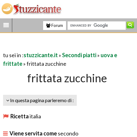
Forum
tu sei in :
stuzzicante.it
»
Secondi piatti
»
uova e
frittate
» frittata zucchine
frittata zucchine
In questa pagina parleremo di :
Ricetta
italia
Viene servita come
secondo