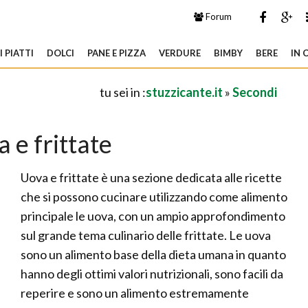
Forum
 PIATTI
DOLCI
PANE E PIZZA
VERDURE
BIMBY
BERE
IN 
tu sei in :
stuzzicante.it
»
Secondi
 e frittate
Uova e frittate è una sezione dedicata alle ricette
che si possono cucinare utilizzando come alimento
principale le uova, con un ampio approfondimento
sul grande tema culinario delle frittate. Le uova
sono un alimento base della dieta umana in quanto
hanno degli ottimi valori nutrizionali, sono facili da
reperire e sono un alimento estremamente