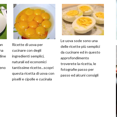
Le uova sode sono una
un
Ricette di uova per
delle ricette più semplici
una
cucinare con degli
da cucinare ed in questo
dine
ingredienti semplici,
approfondimento
naturali ed economici
troverete la ricetta, le
meno
tantissime ricette...scopri
fotografie passo per
questa ricetta di uova con
passo ed alcuni consigli
piselli e cipolle e cucinala
utili
anche a casa tua