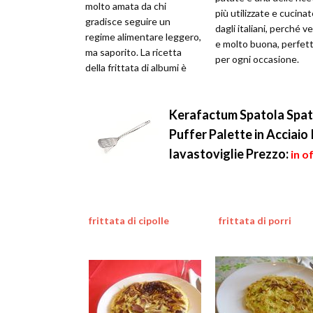
molto amata da chi
più utilizzate e cucina
gradisce seguire un
dagli italiani, perché v
regime alimentare leggero,
e molto buona, perfet
ma saporito. La ricetta
per ogni occasione.
della frittata di albumi è
molto facile da preparare,
l'imp
Kerafactum Spatola Spato
Puffer Palette in Acciaio
lavastoviglie
Prezzo:
in o
frittata di cipolle
frittata di porri