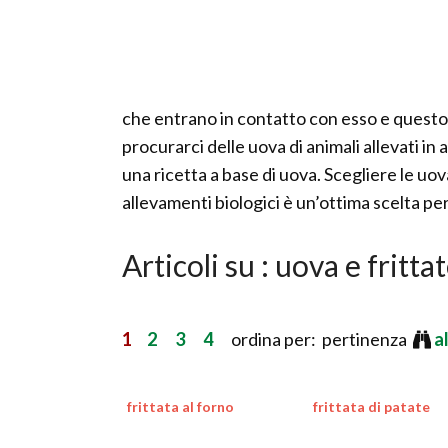
che entrano in contatto con esso e questo 
procurarci delle uova di animali allevati in 
una ricetta a base di uova. Scegliere le uova
allevamenti biologici è un’ottima scelta per
Articoli su : uova e fritta
1
2
3
4
ordina per: pertinenza
a
frittata al forno
frittata di patate