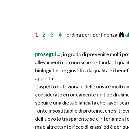
1
2
3
4
ordina per: pertinenza
a
prosegui ...
, in grado di prevenire molti
allevamenti con uno scarso standard qualita
biologiche, ne giustifica la qualità e i bene
apporta.
L’aspetto nutrizionale delle uova è molto
considerato erroneamente un tipo di aliment
seguire una dieta bilanciata che favorisca u
fonte insostituibile di proteine, che si tr
dell’uovo (o trasparente se ci riferiamo al 
ma è altrettanto ricco di grassi ed è per q