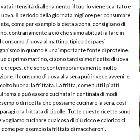
evata intensità di allenamento, il tuorlo viene scartato e
uova. Il periodo della giornata migliore per consumare
diete, come per esempio la dieta a zona, consigliano di
no, contrariamente a ciò che siamo abituati a fare in
l consumo di uova al mattino, tipico dei paesi
rganismo in quanto è una importante fonte di proteine.
e di primo mattino, ci sono tantissime ricette di uova
 le crepes, che sono contemporaneamente molto
lazione. Il consumo di uova alla sera può invece avvenire
to buona: la frittata. La fritta, come tutti i piatti
sul tema e può essere cucinata in centinaia di modi
o esempio di ricetta che possiamo cucinare la sera, così
sparagi o la frittata di cipolle. Tutte queste ricette sono
e vogliamo cucinare qualcosa di più ricco e calorico ci
a come per esempio la frittata di maccheroni.