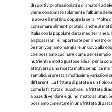
di sportivi professionisti e di amatori ad el
viene consumato solamente l’albume delle 
le uova è il mattino oppure la sera. Molte 
consumare alimenti proteici anche al matti
Italia con la popolare dieta mediterranea. I
anglosassoni, è importante per il nostro o
Se non vogliamo mangiare un uovo alla coqu
che possiamo cucinare come per esempio
nutrienti e molto gustose, ideali per la co
attraverso una ricetta molto semplice ma mol
semplici, si presta a moltissime variazioni 
differenti. La frittata di patate è un tipic
come la frittata di zucchine, la frittata di a
a base di verdure e quindi molto salutari. S
possiamo cimentare in una frittata di past