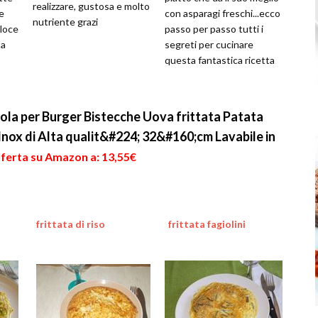
realizzare, gustosa e molto
te
con asparagi freschi...ecco
nutriente grazi
eloce
passo per passo tutti i
ta
segreti per cucinare
questa fantastica ricetta
la per Burger Bistecche Uova frittata Patata
 Inox di Alta qualit&#224; 32&#160;cm Lavabile in
fferta su Amazon a: 13,55€
frittata di riso
frittata fagiolini