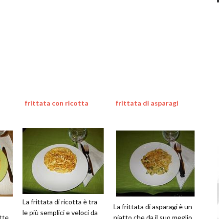
frittata con ricotta
frittata di asparagi
La frittata di ricotta è tra
La frittata di asparagi è un
le più semplici e veloci da
tte
piatto che da il suo meglio