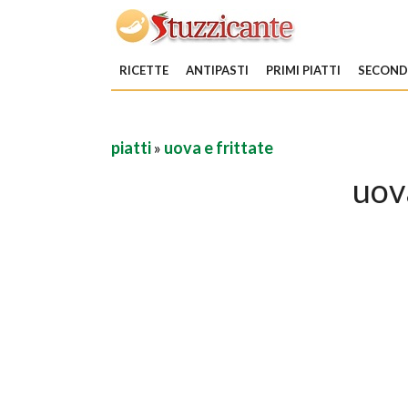
RICETTE
ANTIPASTI
PRIMI PIATTI
SECONDI
piatti
»
uova e frittate
uova