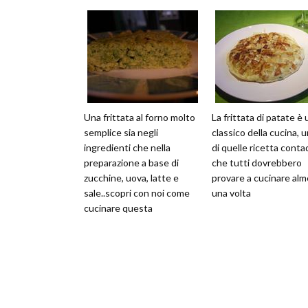
Una frittata al forno molto
La frittata di patate è 
semplice sia negli
classico della cucina, 
ingredienti che nella
di quelle ricetta conta
preparazione a base di
che tutti dovrebbero
zucchine, uova, latte e
provare a cucinare al
sale..scopri con noi come
una volta
cucinare questa
buonissima frittata in
meno di 25 minuti