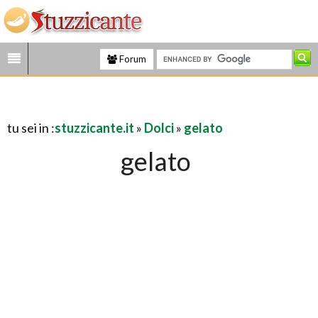
Forum
tu sei in :
stuzzicante.it
»
Dolci
»
gelato
gelato