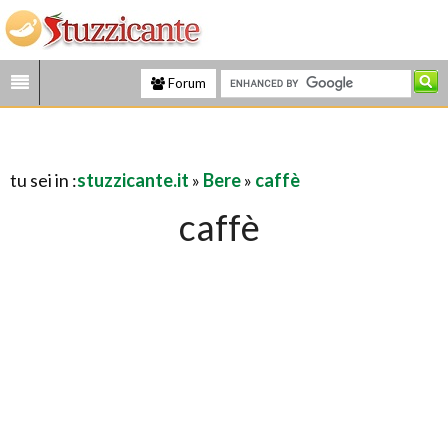
Forum
tu sei in :
stuzzicante.it
»
Bere
»
caffè
caffè