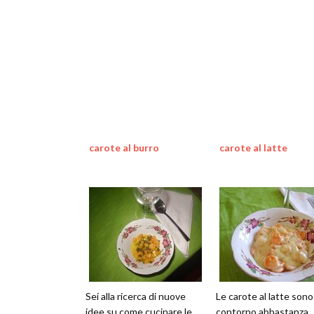
carote al burro
carote al latte
Sei alla ricerca di nuove
Le carote al latte sono
idee su come cucinare le
contorno abbastanza