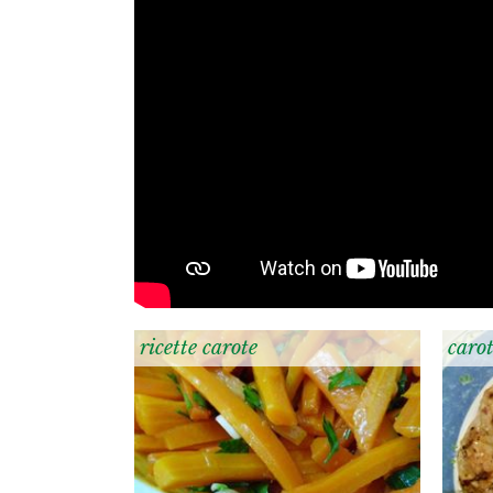
ricette carote
caro