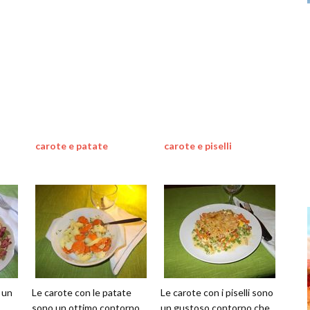
carote e patate
carote e piselli
 un
Le carote con le patate
Le carote con i piselli sono
sono un ottimo contorno
un gustoso contorno che