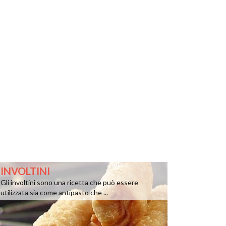
INVOLTINI
Gli involtini sono una ricetta che può essere
utilizzata sia come antipasto che ...