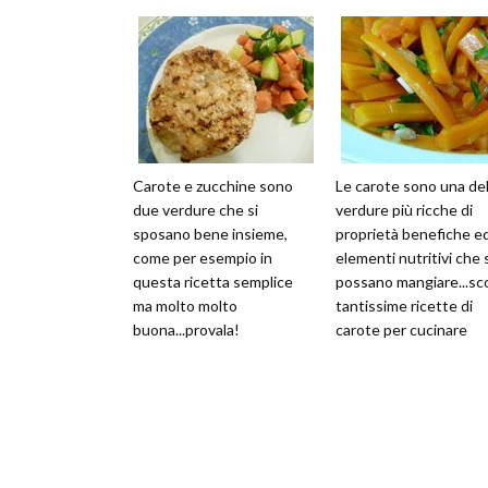
Carote e zucchine sono
Le carote sono una del
due verdure che si
verdure più ricche di
sposano bene insieme,
proprietà benefiche e
come per esempio in
elementi nutritivi che 
questa ricetta semplice
possano mangiare...sc
ma molto molto
tantissime ricette di
buona...provala!
carote per cucinare
questa verdura in tant
modi