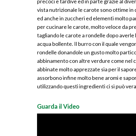
precoci e tardive ed in parte grazie al dive
vista nutrizionale le carote sono ottime in
ed anche in zuccheri ed elementi molto par
per cucinare le carote, molto veloce da pre
tagliando le carote a rondelle dopo averle l
acqua bollente. Il burro con il quale vengo
rondelle donandole un gusto molto partico
abbinamento con altre verdure come nel ca
abbinate molto apprezzate sia per il sapore 
assorbono infine molto bene aromi e sapori 
utilizzando questi ingredienti ci si può ve
Guarda il Video