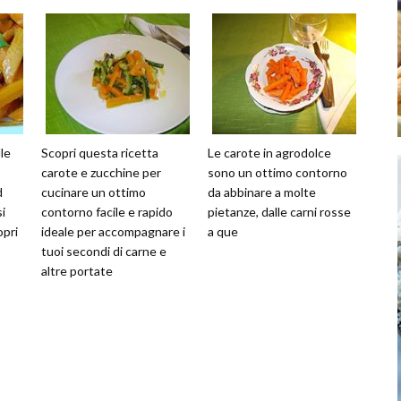
le
Scopri questa ricetta
Le carote in agrodolce
carote e zucchine per
sono un ottimo contorno
d
cucinare un ottimo
da abbinare a molte
si
contorno facile e rapido
pietanze, dalle carni rosse
opri
ideale per accompagnare i
a que
tuoi secondi di carne e
altre portate
i