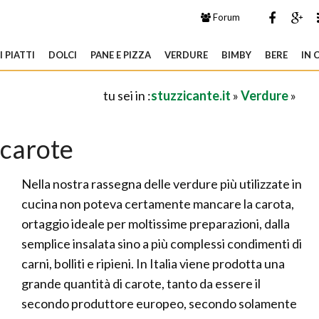
Forum
 PIATTI
DOLCI
PANE E PIZZA
VERDURE
BIMBY
BERE
IN 
tu sei in :
stuzzicante.it
»
Verdure
»
carote
Nella nostra rassegna delle verdure più utilizzate in
cucina non poteva certamente mancare la carota,
ortaggio ideale per moltissime preparazioni, dalla
semplice insalata sino a più complessi condimenti di
carni, bolliti e ripieni. In Italia viene prodotta una
grande quantità di carote, tanto da essere il
secondo produttore europeo, secondo solamente