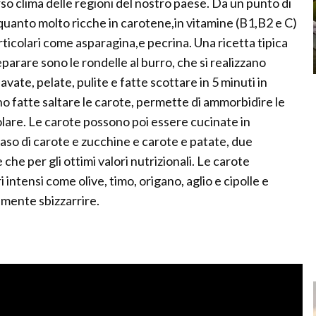
rso clima delle regioni del nostro paese. Da un punto di
 quanto molto ricche in carotene,in vitamine (B1,B2 e C)
ticolari come asparagina,e pecrina. Una ricetta tipica
parare sono le rondelle al burro, che si realizzano
avate, pelate, pulite e fatte scottare in 5 minuti in
no fatte saltare le carote, permette di ammorbidire le
lare. Le carote possono poi essere cucinate in
so di carote e zucchine e carote e patate, due
che per gli ottimi valori nutrizionali. Le carote
intensi come olive, timo, origano, aglio e cipolle e
ramente sbizzarrire.