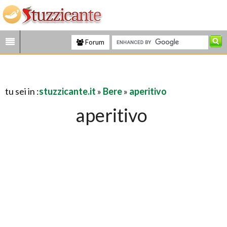
Forum
tu sei in :
stuzzicante.it
»
Bere
»
aperitivo
aperitivo