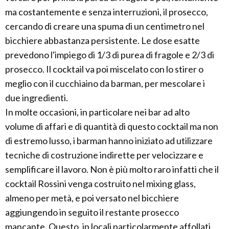
ma costantemente e senza interruzioni, il prosecco,
cercando di creare una spuma di un centimetro nel
bicchiere abbastanza persistente. Le dose esatte
prevedono l'impiego di 1/3 di purea di fragole e 2/3 di
prosecco. Il cocktail va poi miscelato con lo stirer o
meglio con il cucchiaino da barman, per mescolare i
due ingredienti.
In molte occasioni, in particolare nei bar ad alto
volume di affari e di quantità di questo cocktail ma non
di estremo lusso, i barman hanno iniziato ad utilizzare
tecniche di costruzione indirette per velocizzare e
semplificare il lavoro. Non è più molto raro infatti che il
cocktail Rossini venga costruito nel mixing glass,
almeno per metà, e poi versato nel bicchiere
aggiungendo in seguito il restante prosecco
mancante. Questo, in locali particolarmente affollati,