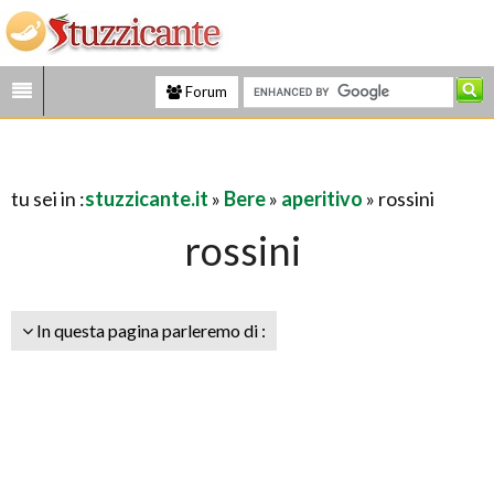
Forum
tu sei in :
stuzzicante.it
»
Bere
»
aperitivo
» rossini
rossini
In questa pagina parleremo di :