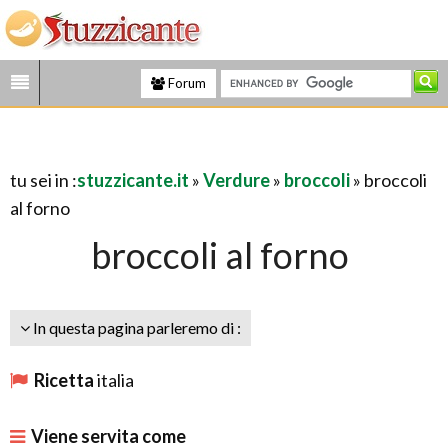
Forum
tu sei in :
stuzzicante.it
»
Verdure
»
broccoli
» broccoli
al forno
broccoli al forno
In questa pagina parleremo di :
Ricetta
italia
Viene servita come