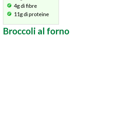
4g
di fibre
11g
di proteine
Broccoli al forno