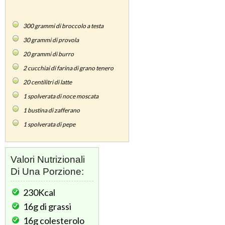
300
grammi di broccolo a testa
30
grammi di provola
20
grammi di burro
2
cucchiai di farina di grano tenero
20
centilitri di latte
1
spolverata di noce moscata
1
bustina di zafferano
1
spolverata di pepe
Valori Nutrizionali
Di Una Porzione:
230Kcal
16g
di grassi
16g
colesterolo