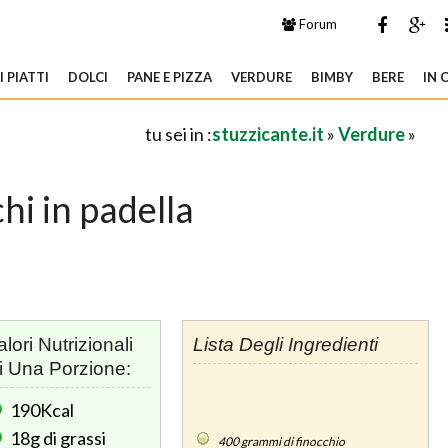
Forum
 PIATTI
DOLCI
PANE E PIZZA
VERDURE
BIMBY
BERE
IN 
tu sei in :
stuzzicante.it
»
Verdure
»
hi in padella
alori Nutrizionali
Lista Degli Ingredienti
i Una Porzione:
190Kcal
18g
di grassi
400
grammi di finocchio