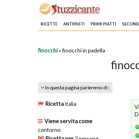
RICETTE
ANTIPASTI
PRIMI PIATTI
SECONDI
finocchi
» finocchi in padella
finocc
In questa pagina parleremo di :
Ricetta
italia
V
D
Viene servita come
contorno
Ricetta per
2
persone