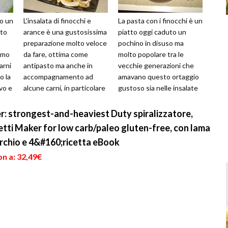
no un
L'insalata di finocchi e
La pasta con i finocchi è un
lto
arance è una gustosissima
piatto oggi caduto un
preparazione molto veloce
pochino in disuso ma
timo
da fare, ottima come
molto popolare tra le
arni
antipasto ma anche in
vecchie generazioni che
o la
accompagnamento ad
amavano questo ortaggio
vo e
alcune carni, in particolare
gustoso sia nelle insalate
quelle di selvaggina, molto
che nelle preparazioni
indi...
cotte. L...
er: strongest-and-heaviest Duty spiralizzatore,
tti Maker for low carb/paleo gluten-free, con lama
rchio e 4&#160;ricetta eBook
n a: 32,49€