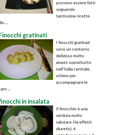
possono essere fatti
seguendo
tantissime ricette
div ...
Finocchi gratinati
I finocchi gratinati
sono un contorno
delizioso molto
amato soprattutto
nell'Italia centrale,
ottimo per
accompagnare le
carn ...
finocchi in insalata
Il finocchio è una
verdura molto
salutare. Ha effetti
diuretici, è