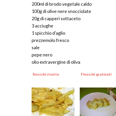
200ml di brodo vegetale caldo
100g di olive nere snocciolate
20g di capperi sottaceto
3 acciughe
1 spicchio d'aglio
prezzemolo fresco
sale
pepe nero
olio extravergine di oliva
finocchi ricette
Finocchi gratinati