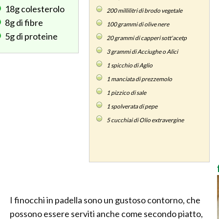
18g
colesterolo
200
millilitri di brodo vegetale
8g
di fibre
100
grammi di olive nere
5g
di proteine
20
grammi di capperi sott'acetp
3
grammi di Acciughe o Alici
1
spicchio di Aglio
1
manciata di prezzemolo
1
pizzico di sale
1
spolverata di pepe
5
cucchiai di Olio extravergine
I finocchi in padella sono un gustoso contorno, che
possono essere serviti anche come secondo piatto,