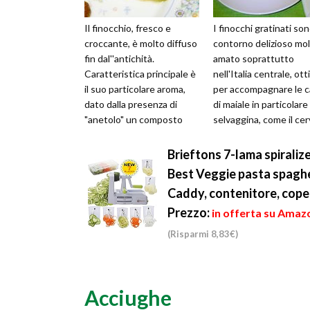
Il finocchio, fresco e
I finocchi gratinati so
croccante, è molto diffuso
contorno delizioso mo
fin dal''antichità.
amato soprattutto
Caratteristica principale è
nell'Italia centrale, ot
il suo particolare aroma,
per accompagnare le c
dato dalla presenza di
di maiale in particolare 
"anetolo" un composto
selvaggina, come il cer
aromatico molto diffuso in
altra carne da ...
natu...
Brieftons 7-lama spiraliz
Best Veggie pasta spaghe
Caddy, contenitore, cope
Prezzo:
in offerta su Amazo
(Risparmi 8,83€)
Acciughe