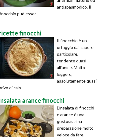
antinfiammatorio ed
antispasmodico. Il
finocchio può esser ...
ricette finocchi
Il finocchio è un
ortaggio dal sapore
particolare,
tendente quasi
all’anice. Molto
leggero,
assolutamente quasi
privo di calo ...
insalata arance finocchi
L'insalata di finocchi
e arance è una
gustosissima
preparazione molto
veloce da fare,