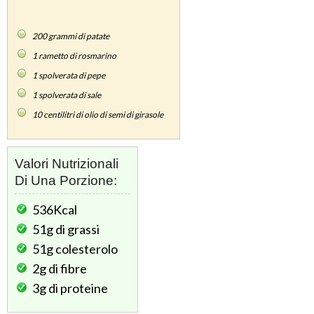
200
grammi di patate
1
rametto di rosmarino
1
spolverata di pepe
1
spolverata di sale
10
centilitri di olio di semi di girasole
Valori Nutrizionali
Di Una Porzione:
536Kcal
51g
di grassi
51g
colesterolo
2g
di fibre
3g
di proteine