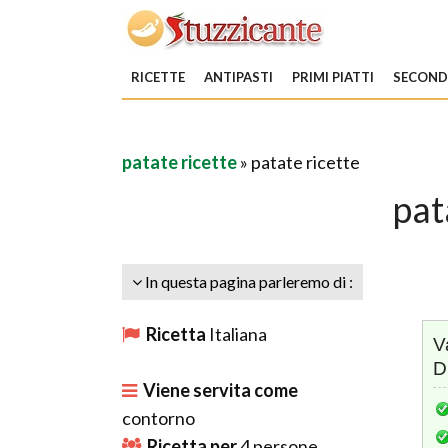
RICETTE
ANTIPASTI
PRIMI PIATTI
SECONDI
patate ricette
» patate ricette
pat
In questa pagina parleremo di :
Ricetta
Italiana
V
D
Viene servita come
contorno
Ricetta per
4
persone