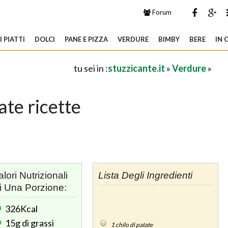
Forum
 PIATTI
DOLCI
PANE E PIZZA
VERDURE
BIMBY
BERE
IN 
tu sei in :
stuzzicante.it
»
Verdure
»
ate ricette
alori Nutrizionali
Lista Degli Ingredienti
i Una Porzione:
326Kcal
15g
di grassi
1
chilo di patate