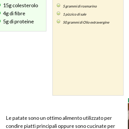
15g
colesterolo
5
grammi di rosmarino
4g
di fibre
1
pizzico di sale
5g
di proteine
50
grammi di Olio extravergine
Le patate sono un ottimo alimento utilizzato per
condire piatti principali oppure sono cucinate per