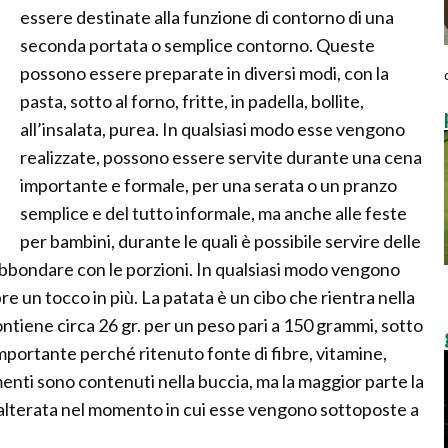
essere destinate alla funzione di contorno di una
seconda portata o semplice contorno. Queste
possono essere preparate in diversi modi, con la
pasta, sotto al forno, fritte, in padella, bollite,
all’insalata, purea. In qualsiasi modo esse vengono
realizzate, possono essere servite durante una cena
importante e formale, per una serata o un pranzo
semplice e del tutto informale, ma anche alle feste
per bambini, durante le quali è possibile servire delle
abbondare con le porzioni. In qualsiasi modo vengono
 un tocco in più. La patata è un cibo che rientra nella
contiene circa 26 gr. per un peso pari a 150 grammi, sotto
portante perché ritenuto fonte di fibre, vitamine,
menti sono contenuti nella buccia, ma la maggior parte la
e alterata nel momento in cui esse vengono sottoposte a