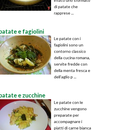
infatti uno sformato
di patate che
rapprese ...
patate e fagiolini
Le patate con i
fagiolini sono un
contorno classico
della cucina romana,
servite fredde con
della menta fresca e
dell'aglio p ...
patate e zucchine
Le patate con le
zucchine vengono
preparate per
accompagnare i
piatti di carne bianca