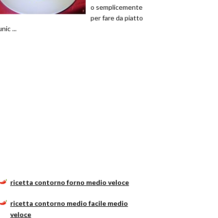
o semplicemente
per fare da piatto
unic ...
ricetta contorno forno medio veloce
ricetta contorno medio facile medio
veloce