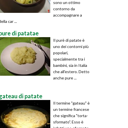
sono un ottimo
contorno da
accompagnare a
della car ...
pure di patatae
Il purè di patate è
uno dei contorni più
popolari,
specialmente tra i
bambini, sia in Italia
che all'estero. Detto
anche pure ...
gateau di patate
Il termine "gateau" è
un termine francese
che significa "torta-
sformato". Esso è