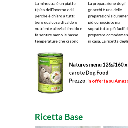
La minestra è un piatto
La preparazione degli
tipico dell'inverno ed il
gnocchi è una delle
perchè è chiaro a tutti:
preparazioni sicurame
bere qualcosa di caldo e
più conosciute ma
nutriente allevia il freddo e
soprattutto più facili 
fa sentire meno le basse
preparare comodamen
temperature che ci sono
in casa. La ricetta degli
fuori casa. Da novemb...
gnocchi è così semplic
che può essere f...
Natures menu 12&#160;x 40
carote Dog Food
Prezzo:
in offerta su Amazo
Ricetta Base