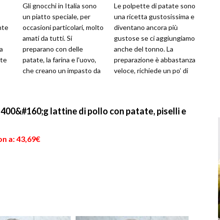
Gli gnocchi in Italia sono
Le polpette di patate sono
un piatto speciale, per
una ricetta gustosissima e
nte
occasioni particolari, molto
diventano ancora più
amati da tutti. Si
gustose se ci aggiungiamo
da
preparano con delle
anche del tonno. La
te
patate, la farina e l'uovo,
preparazione è abbastanza
che creano un impasto da
veloce, richiede un po’ di
e
utilizzare per preparare
tempo la cottura delle
que...
pat...
0&#160;g lattine di pollo con patate, piselli e
n a: 43,69€