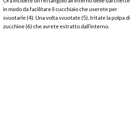
Ora incidete un rettangolo all'interno delle barchette
in modo da facilitare il cucchiaio che userete per
svuotarle (4). Una volta svuotate (5), tritate la polpa di
zucchine (6) che avrete estratto dall'interno.