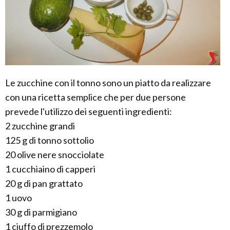
Le zucchine con il tonno sono un piatto da realizzare
con una ricetta semplice che per due persone
prevede l'utilizzo dei seguenti ingredienti:
2 zucchine grandi
125 g di tonno sottolio
20 olive nere snocciolate
1 cucchiaino di capperi
20 g di pan grattato
1 uovo
30 g di parmigiano
1 ciuffo di prezzemolo