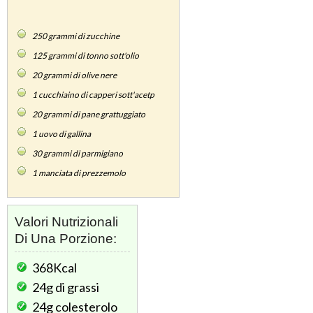
250
grammi di zucchine
125
grammi di tonno sott'olio
20
grammi di olive nere
1
cucchiaino di capperi sott'acetp
20
grammi di pane grattuggiato
1
uovo di gallina
30
grammi di parmigiano
1
manciata di prezzemolo
Valori Nutrizionali
Di Una Porzione:
368Kcal
24g
di grassi
24g
colesterolo