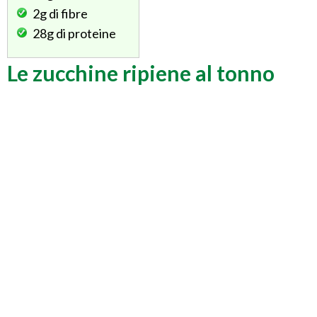
2g
di fibre
28g
di proteine
Le zucchine ripiene al tonno