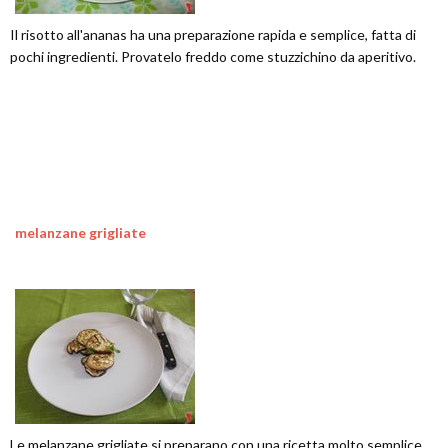
Il risotto all'ananas ha una preparazione rapida e semplice, fatta di
pochi ingredienti. Provatelo freddo come stuzzichino da aperitivo.
melanzane grigliate
Le melanzane grigliate si preparano con una ricetta molto semplice