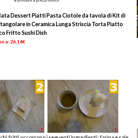
Gli spiedini di gamberi
n
bassi. La loro real...
sono...
ta Dessert Piatti Pasta Ciotole da tavola di Kit di
tangolare in Ceramica Lunga Striscia Torta Piatto
o Fritto Sushi Dish
n a: 26,14€
chi fritti occorrono i seguenti ingredienti: farina e sale