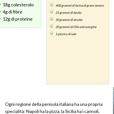
18g
colesterolo
400
grammi di farina di grano tenero
4g
di fibre
25
grammi di lievito
12g
di proteine
50
grammi di strutto
20
grammi di Olio extravergine
1
pizzico di sale
Ogni regione della penisola italiana ha una propria
specialità: Napoli ha la pizza, la Sicilia ha i cannoli,