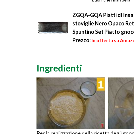
sfizioso. In questa ...
nostra penisola sono i
grado di ...
ZGQA-GQA Piatti di Insala
stoviglie Nero Opaco Ret
Spuntino Set Piatto gnocc
Prezzo:
in offerta su Amazo
Ingredienti
Per la realizzazione della ricetta degli gnoc