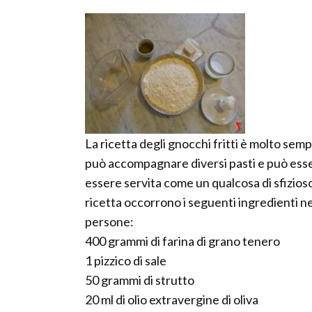
La ricetta degli gnocchi fritti è molto se
può accompagnare diversi pasti e può esse
essere servita come un qualcosa di sfizios
ricetta occorrono i seguenti ingredienti n
persone:
400 grammi di farina di grano tenero
1 pizzico di sale
50 grammi di strutto
20 ml di olio extravergine di oliva