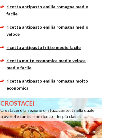
ricetta antipasto emilia romagna medio
facile
ricetta antipasto emilia romagna medio
veloce
ricetta antipasto fritto medio facile
ricetta molto economica medio veloce
medio facile
ricetta antipasto emilia romagna molto
economica
CROSTACEI
Crostacei è la sezione di stuzzicante.it nella quale
troverete tantissime ricette dei più classici c...