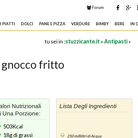
Forum
 PIATTI
DOLCI
PANE E PIZZA
VERDURE
BIMBY
BERE
IN 
tu sei in :
stuzzicante.it
»
Antipasti
»
 gnocco fritto
alori Nutrizionali
Lista Degli Ingredienti
i Una Porzione:
503Kcal
18g
di grassi
250
millilitri di Acqua