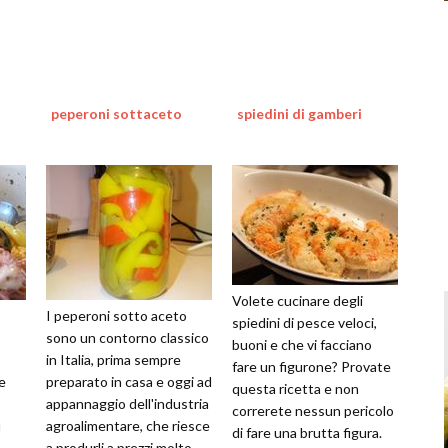
peperoni sottaceto
spiedini di gamberi
Volete cucinare degli
I peperoni sotto aceto
spiedini di pesce veloci,
sono un contorno classico
buoni e che vi facciano
in Italia, prima sempre
fare un figurone? Provate
e
preparato in casa e oggi ad
questa ricetta e non
appannaggio dell'industria
correrete nessun pericolo
ù
agroalimentare, che riesce
di fare una brutta figura.
a produrli a prezzi molto