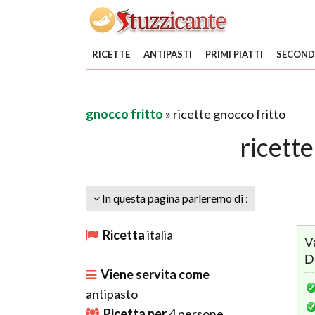
RICETTE
ANTIPASTI
PRIMI PIATTI
SECONDI
gnocco fritto
» ricette gnocco fritto
ricette
In questa pagina parleremo di :
Ricetta
italia
V
D
Viene servita come
antipasto
Ricetta per
4
persone