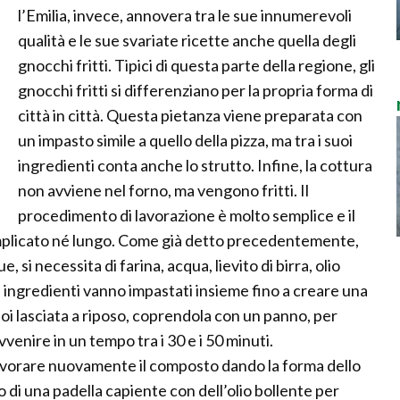
l’Emilia, invece, annovera tra le sue innumerevoli
qualità e le sue svariate ricette anche quella degli
gnocchi fritti. Tipici di questa parte della regione, gli
gnocchi fritti si differenziano per la propria forma di
città in città. Questa pietanza viene preparata con
un impasto simile a quello della pizza, ma tra i suoi
ingredienti conta anche lo strutto. Infine, la cottura
non avviene nel forno, ma vengono fritti. Il
procedimento di lavorazione è molto semplice e il
plicato né lungo. Come già detto precedentemente,
, si necessita di farina, acqua, lievito di birra, olio
ti ingredienti vanno impastati insieme fino a creare una
i lasciata a riposo, coprendola con un panno, per
vvenire in un tempo tra i 30 e i 50 minuti.
 lavorare nuovamente il composto dando la forma dello
no di una padella capiente con dell’olio bollente per