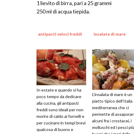
1 lievito di birra, pari a 25 grammi
250 ml di acqua tiepida.
antipasti veloci freddi
insalata di mare
In estate e quando si ha
L'insalata di mare è un
poco tempo da dedicare
piatto tipico dell'Italia
alla cucina, gli antipasti
mediterranea che ci
freddi sono ideali per non
permette di assaporar
morire di caldo ai fornelli e
alcuni fra i crostacei, i
per cucinare in tempi brevi
molluschi ed i pesci pi
qualcosa di buono e
buoni che i mari della