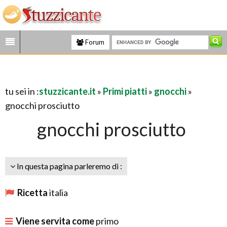
Forum
tu sei in :
stuzzicante.it
»
Primi piatti
»
gnocchi
»
gnocchi prosciutto
gnocchi prosciutto
In questa pagina parleremo di :
Ricetta
italia
Viene servita come
primo