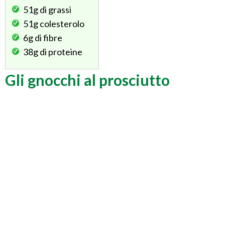
51g
di grassi
51g
colesterolo
6g
di fibre
38g
di proteine
Gli gnocchi al prosciutto