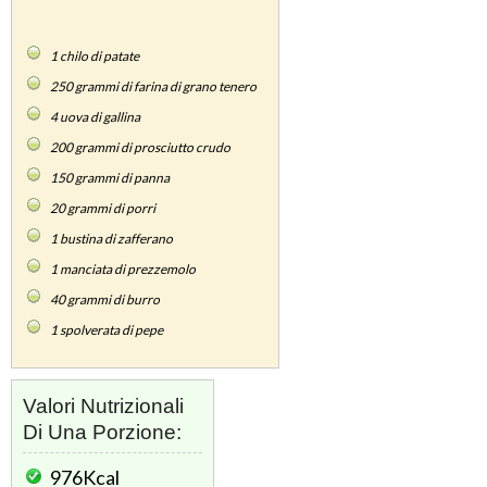
1
chilo di patate
250
grammi di farina di grano tenero
4
uova di gallina
200
grammi di prosciutto crudo
150
grammi di panna
20
grammi di porri
1
bustina di zafferano
1
manciata di prezzemolo
40
grammi di burro
1
spolverata di pepe
Valori Nutrizionali
Di Una Porzione:
976Kcal