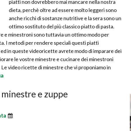
piatti non dovrebbero mai mancare nella nostra
dieta, perchè oltre ad essere molto leggeri sono
anche ricchi di sostanze nutritive e la sera sono un
ottimo sostituto del più classico piatto di pasta.
stre e minestroni sono tuttavia un ottimo modo per
. I metodi per rendere speciali questi piatti
 ed in queste videoricette avrete modo di imparare dei
liorare le vostre minestre e cucinare dei minestroni
. Le video ricette di minestre che vi proponiamo in
ua
te minestre e zuppe
ata