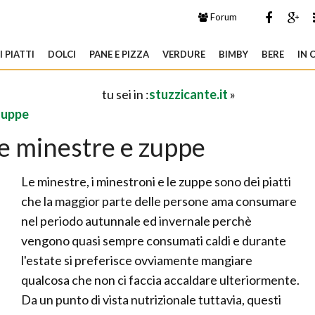
Forum
 PIATTI
DOLCI
PANE E PIZZA
VERDURE
BIMBY
BERE
IN 
tu sei in :
stuzzicante.it
»
zuppe
te minestre e zuppe
Le minestre, i minestroni e le zuppe sono dei piatti
che la maggior parte delle persone ama consumare
nel periodo autunnale ed invernale perchè
vengono quasi sempre consumati caldi e durante
l'estate si preferisce ovviamente mangiare
qualcosa che non ci faccia accaldare ulteriormente.
Da un punto di vista nutrizionale tuttavia, questi