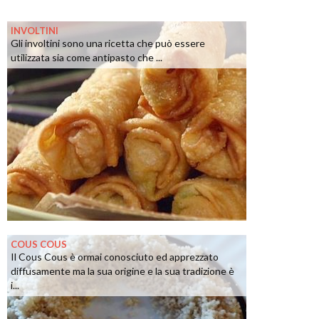
INVOLTINI
Gli involtini sono una ricetta che può essere
utilizzata sia come antipasto che ...
COUS COUS
Il Cous Cous è ormai conosciuto ed apprezzato
diffusamente ma la sua origine e la sua tradizione è
i...