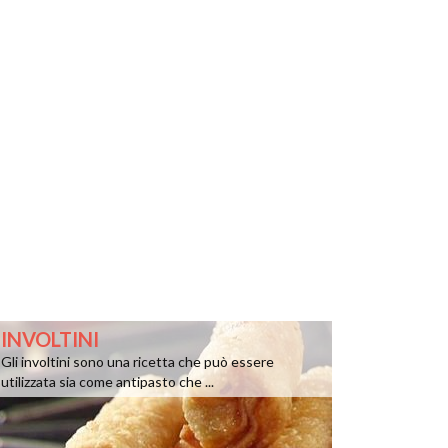
INVOLTINI
Gli involtini sono una ricetta che può essere
utilizzata sia come antipasto che ...