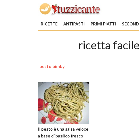
RICETTE
ANTIPASTI
PRIMI PIATTI
SECONDI
ricetta facil
pesto bimby
Il pesto è una salsa veloce
a base di basilico fresco