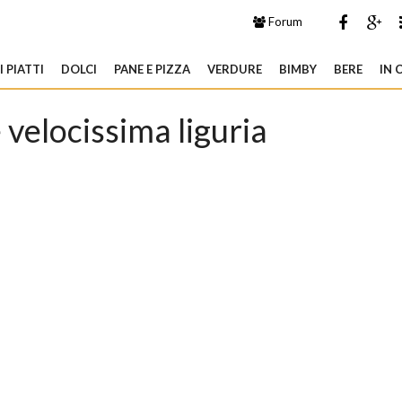
Forum
 PIATTI
DOLCI
PANE E PIZZA
VERDURE
BIMBY
BERE
IN 
e velocissima liguria