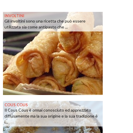
INVOLTINI
Gli involtini sono una ricetta che può essere
utilizzata sia come antipasto che ...
COUS COUS
Il Cous Cous è ormai conosciuto ed apprezzato
diffusamente ma la sua origine e la sua tradizione è
i...