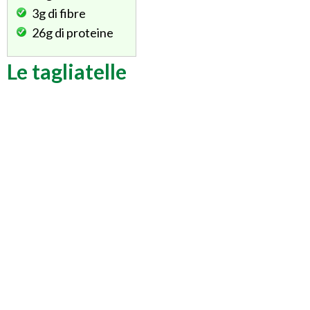
3g
di fibre
26g
di proteine
Le tagliatelle