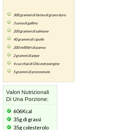
300
grammi di farina di grano duro
3
uova di gallina
200
grammi di salmone
40
grammi di cipolle
200
millilitri di panna
2
grammi di pepe
4
cucchiai di Olio extravergine
5
grammi di prezzemolo
Valori Nutrizionali
Di Una Porzione:
606Kcal
35g
di grassi
35g
colesterolo