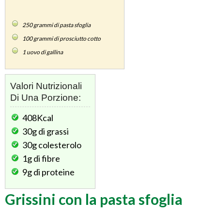
250
grammi di pasta sfoglia
100
grammi di prosciutto cotto
1
uovo di gallina
Valori Nutrizionali
Di Una Porzione:
408Kcal
30g
di grassi
30g
colesterolo
1g
di fibre
9g
di proteine
Grissini con la pasta sfoglia