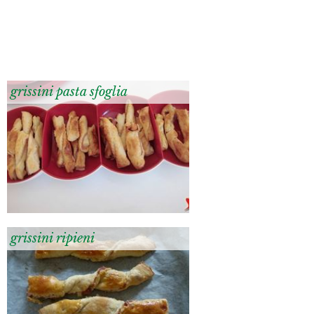
grissini pasta sfoglia
grissini ripieni