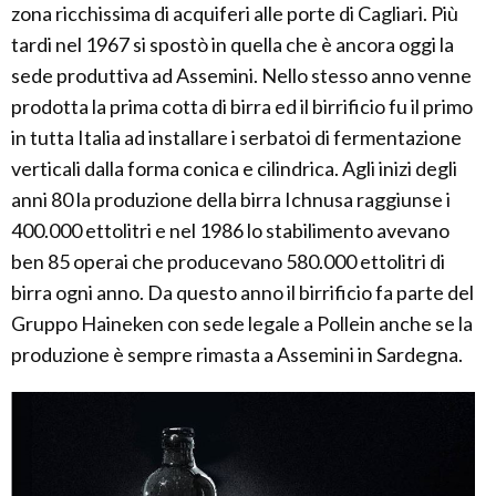
zona ricchissima di acquiferi alle porte di Cagliari. Più
tardi nel 1967 si spostò in quella che è ancora oggi la
sede produttiva ad Assemini. Nello stesso anno venne
prodotta la prima cotta di birra ed il birrificio fu il primo
in tutta Italia ad installare i serbatoi di fermentazione
verticali dalla forma conica e cilindrica. Agli inizi degli
anni 80 la produzione della birra Ichnusa raggiunse i
400.000 ettolitri e nel 1986 lo stabilimento avevano
ben 85 operai che producevano 580.000 ettolitri di
birra ogni anno. Da questo anno il birrificio fa parte del
Gruppo Haineken con sede legale a Pollein anche se la
produzione è sempre rimasta a Assemini in Sardegna.