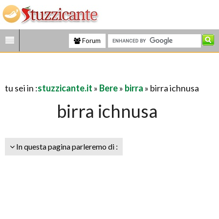
Forum
tu sei in :
stuzzicante.it
»
Bere
»
birra
» birra ichnusa
birra ichnusa
In questa pagina parleremo di :