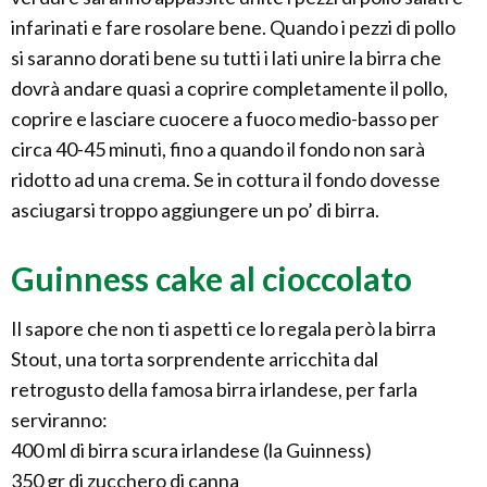
infarinati e fare rosolare bene. Quando i pezzi di pollo
si saranno dorati bene su tutti i lati unire la birra che
dovrà andare quasi a coprire completamente il pollo,
coprire e lasciare cuocere a fuoco medio-basso per
circa 40-45 minuti, fino a quando il fondo non sarà
ridotto ad una crema. Se in cottura il fondo dovesse
asciugarsi troppo aggiungere un po’ di birra.
Guinness cake al cioccolato
Il sapore che non ti aspetti ce lo regala però la birra
Stout, una torta sorprendente arricchita dal
retrogusto della famosa birra irlandese, per farla
serviranno:
400 ml di birra scura irlandese (la Guinness)
350 gr di zucchero di canna