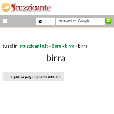
Forum
tu sei in :
stuzzicante.it
»
Bere
»
birra
» birra
birra
In questa pagina parleremo di :