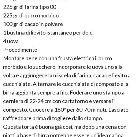
225 gr di farina tipo 00
225 gr di burro morbido
100 gr di cacao in polvere
1 bustina di lievito istantaneo per dolci
4 uova
Procedimento
Montare bene con una frusta elettrica il burro
morbido e lo zucchero, incorporare le uova uno alla
volta e aggiungere la miscela di farina, cacao e lievito a
cucchiaiate. Alternare le cucchiaiate di composto e la
birra aggiunta sempre a filo. Foderare uno stampo a
cerniera di 22-24 cm con cartaforno e versare il
composto. Cuocere a 180° per 60-70 minuti. Lasciate
raffreddare prima di togliere dallo stampo.
Questa torta è buona già così, ma dopo una cena con
piatti a base di birra potrebbe essere un’idea carina