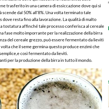
ene trasferito in una camera di essiccazione dove qui si
tà scende dal 50% all'8%. Una volta terminato tale
s dove resta fino alla lavorazione. La qualità di malto
la tostatura affinché tale processo conferisca al cereale
na fase molto imporrante per la realizzazione della birra
nza del cereale grezzo, può essere fermentato da lieviti
a volta che il seme germina questo produce enzimi che
semplice,e così fermentato da lieviti.
anti per la produzione della birra in tutto il mondo.