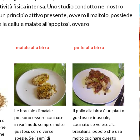
vità fisica intensa. Uno studio condotto nel nostro
n principio attivo presente, ovvero il maltolo, possiede
 le cellule malate all'apoptosi, ovvero
maiale alla birra
pollo alla birra
Le braciole di maiale
Il pollo alla birra è un piatto
possono essere cucinate
gustoso e inusuale,
i è
in vari modi, sempre molto
cucinato se volete alla
ene
gustosi, con diverse
brasiliana, popolo che usa
ome
spezie. Se i semi di
molto cucinare questo