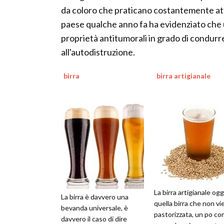
da coloro che praticano costantemente atti
paese qualche anno fa ha evidenziato che u
proprietà antitumorali in grado di condurre
all'autodistruzione.
birra
birra artigianale
La birra artigianale ogg
La birra è davvero una
quella birra che non vi
bevanda universale, è
pastorizzata, un po c
davvero il caso di dire