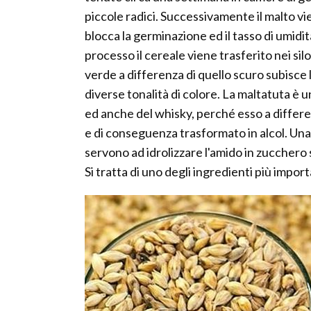
piccole radici. Successivamente il malto vi
blocca la germinazione ed il tasso di umidi
processo il cereale viene trasferito nei silo
verde a differenza di quello scuro subisce 
diverse tonalità di colore. La maltatuta è u
ed anche del whisky, perché esso a differe
e di conseguenza trasformato in alcol. Un
servono ad idrolizzare l'amido in zucchero 
Si tratta di uno degli ingredienti più import