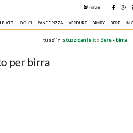
Forum
 PIATTI
DOLCI
PANE E PIZZA
VERDURE
BIMBY
BERE
IN 
tu sei in :
stuzzicante.it
»
Bere
»
birra
o per birra