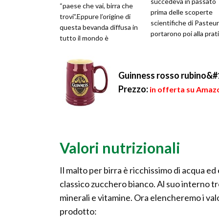
succedeva in passato
“paese che vai, birra che
prima delle scoperte
trovi”.Eppure l’origine di
scientifiche di Pasteu
questa bevanda diffusa in
portarono poi alla prati
tutto il mondo è
in tutta la moderna in..
sconosciuta. Sicuramente
è antich...
Guinness rosso rubino&#
Prezzo:
in offerta su Amazo
Valori nutrizionali
Il malto per birra è ricchissimo di acqua e
classico zucchero bianco. Al suo interno tro
minerali e vitamine. Ora elencheremo i valo
prodotto: