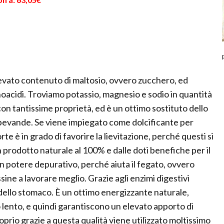
levato contenuto di maltosio, ovvero zucchero, ed
minoacidi. Troviamo potassio, magnesio e sodio in quantità
 con tantissime proprietà, ed è un ottimo sostituto dello
e bevande. Se viene impiegato come dolcificante per
rte è in grado di favorire la lievitazione, perché questi si
n prodotto naturale al 100% e dalle doti benefiche per il
n potere depurativo, perché aiuta il fegato, ovvero
sine a lavorare meglio. Grazie agli enzimi digestivi
 dello stomaco. È un ottimo energizzante naturale,
o lento, e quindi garantiscono un elevato apporto di
prio grazie a questa qualità viene utilizzato moltissimo