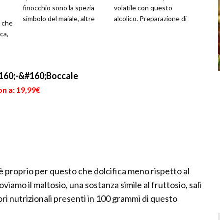
finocchio sono la spezia
volatile con questo
simbolo del maiale, altre
alcolico. Preparazione di
r che
ricette utilizzano le erbe
estrema semplicità,
ca,
aromati...
questa pi...
.
160;-&#160;Boccale
n a: 19,99€
d è proprio per questo che dolcifica meno rispetto al
viamo il maltosio, una sostanza simile al fruttosio, sali
ri nutrizionali presenti in 100 grammi di questo