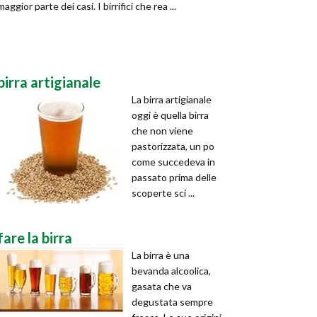
maggior parte dei casi. I birrifici che rea ...
birra artigianale
La birra artigianale
oggi è quella birra
che non viene
pastorizzata, un po
come succedeva in
passato prima delle
scoperte sci ...
fare la birra
La birra è una
bevanda alcoolica,
gasata che va
degustata sempre