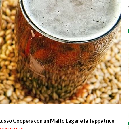
Lusso Coopers con un Malto Lager e la Tappatrice
n a: 63,05€