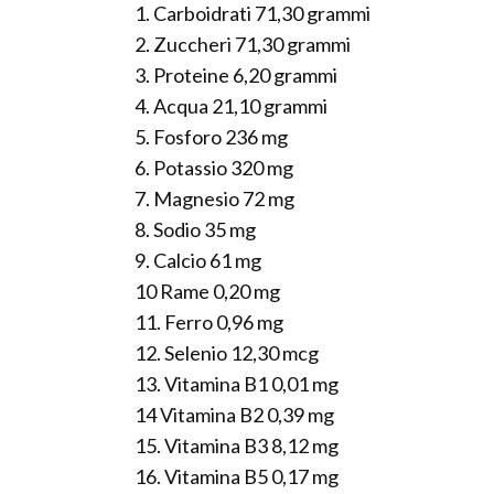
1. Carboidrati 71,30 grammi
2. Zuccheri 71,30 grammi
3. Proteine 6,20 grammi
4. Acqua 21,10 grammi
5. Fosforo 236 mg
6. Potassio 320 mg
7. Magnesio 72 mg
8. Sodio 35 mg
9. Calcio 61 mg
10 Rame 0,20 mg
11. Ferro 0,96 mg
12. Selenio 12,30 mcg
13. Vitamina B1 0,01 mg
14 Vitamina B2 0,39 mg
15. Vitamina B3 8,12 mg
16. Vitamina B5 0,17 mg