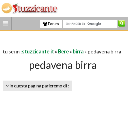
Forum
tu sei in :
stuzzicante.it
»
Bere
»
birra
» pedavena birra
pedavena birra
In questa pagina parleremo di :