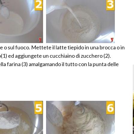
e o sul fuoco. Mettete il latte tiepido in una brocca o in
vito(1) ed aggiungete un cucchiaino di zucchero (2).
la farina (3) amalgamando il tutto con la punta delle