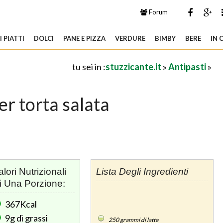
Forum
 PIATTI
DOLCI
PANE E PIZZA
VERDURE
BIMBY
BERE
IN 
tu sei in :
stuzzicante.it
»
Antipasti
»
er torta salata
alori Nutrizionali
Lista Degli Ingredienti
i Una Porzione:
367Kcal
9g
di grassi
250
grammi di latte