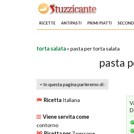
RICETTE
ANTIPASTI
PRIMI PIATTI
SECONDI
torta salata
» pasta per torta salata
pasta p
In questa pagina parleremo di :
Ricetta
Italiana
V
D
Viene servita come
contorno
Ricetta per
7
persone