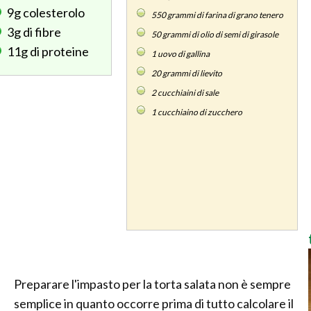
9g
colesterolo
550
grammi di farina di grano tenero
3g
di fibre
50
grammi di olio di semi di girasole
11g
di proteine
1
uovo di gallina
20
grammi di lievito
2
cucchiaini di sale
1
cucchiaino di zucchero
Preparare l'impasto per la torta salata non è sempre
semplice in quanto occorre prima di tutto calcolare il