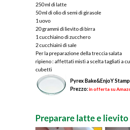
250 ml di latte
50 ml di olio di semi di girasole
1 uovo
20 grammi di lievito di birra
1 cucchiaino di zucchero
2 cucchiaini di sale
Per la preparazione della treccia salata
ripieno : affettati misti a scelta tagliati a
cubetti
Pyrex Bake&EnjoY Stampo 
Prezzo:
in offerta su Amazo
Preparare latte e lievito