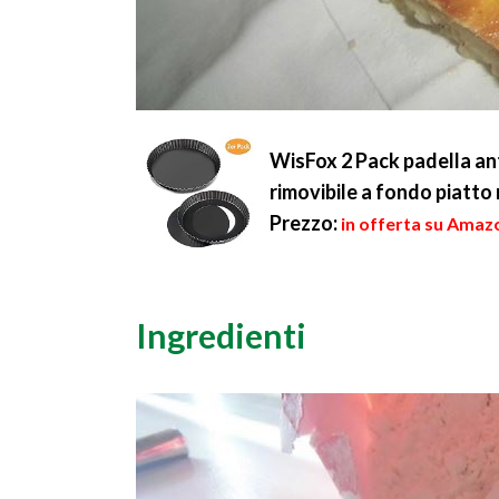
WisFox 2 Pack padella ant
rimovibile a fondo piatto
Prezzo:
in offerta su Amazo
Ingredienti