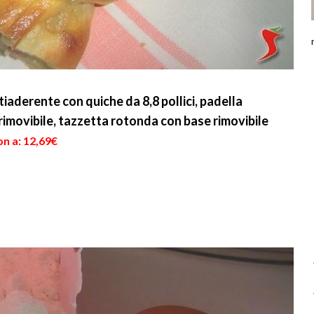
iaderente con quiche da 8,8 pollici, padella
 rimovibile, tazzetta rotonda con base rimovibile
n a: 12,69€