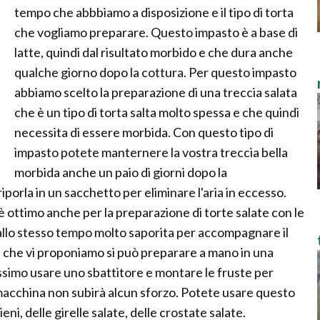
tempo che abbbiamo a disposizione e il tipo di torta
che vogliamo preparare. Questo impasto è a base di
latte, quindi dal risultato morbido e che dura anche
qualche giorno dopo la cottura. Per questo impasto
abbiamo scelto la preparazione di una treccia salata
che è un tipo di torta salta molto spessa e che quindi
necessita di essere morbida. Con questo tipo di
impasto potete manternere la vostra treccia bella
morbida anche un paio di giorni dopo la
orla in un sacchetto per eliminare l'aria in eccesso.
e è ottimo anche per la preparazione di torte salate con le
allo stesso tempo molto saporita per accompagnare il
a che vi proponiamo si può preparare a mano in una
ssimo usare uno sbattitore e montare le fruste per
macchina non subirà alcun sforzo. Potete usare questo
ni, delle girelle salate, delle crostate salate.