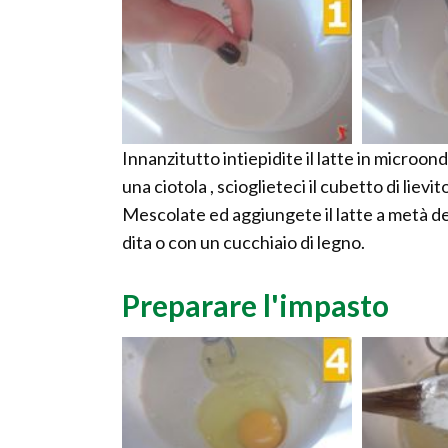
Innanzitutto intiepidite il latte in microond
una ciotola , scioglieteci il cubetto di lie
Mescolate ed aggiungete il latte a metà del
dita o con un cucchiaio di legno.
Preparare l'impasto