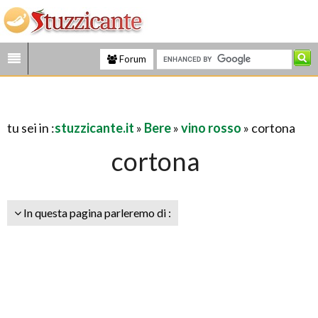
Forum
tu sei in :
stuzzicante.it
»
Bere
»
vino rosso
» cortona
cortona
In questa pagina parleremo di :