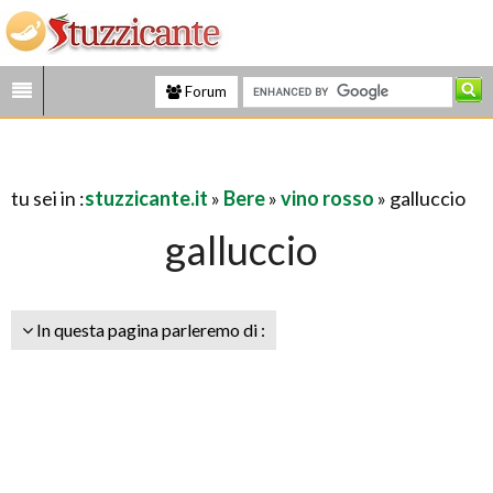
Forum
tu sei in :
stuzzicante.it
»
Bere
»
vino rosso
» galluccio
galluccio
In questa pagina parleremo di :