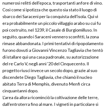
numerosi relitti dell'epoca, trasportanti anfore di vino.
Così come si ipotizza che questo sia stato il luogo di
sbarco dei Saraceni per la conquista dell'isola. Qui vi
era probabilmente un piccolo villaggio arabo su cui fu
poi costruito, nel 1239, il Casale di Burgiomilluso. In
seguito, quando i Saraceni vennero sconfitti, la zona
rimase abbandonata. I primi tentativi di ripopolamento
furono dovuti a Giovanni Vincenzo Tagliavia che tentò
di istallare qui una casa padronale, su autorizzazione
del re Carlo V, negli anni '20 del Cinquecento. Il
progetto riuscì invece un secolo dopo, grazie al suo
discendete Diego Tagliavia, che chiamò il nucleo
abitato Terra di Memphis, divenuto Menfi circa
cinquantanni dopo.
L'area da allora ricominciò la coltivazione delle terre,
dall'entroterra fino al mare. I vigneti in particolare si