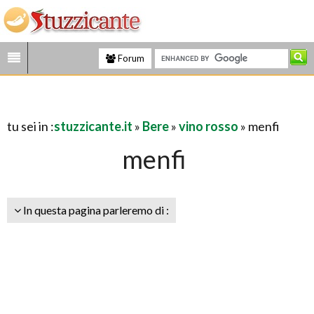
Forum
tu sei in :
stuzzicante.it
»
Bere
»
vino rosso
» menfi
menfi
In questa pagina parleremo di :