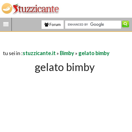
Forum
tu sei in :
stuzzicante.it
»
Bimby
»
gelato bimby
gelato bimby